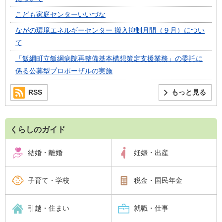
こども家庭センターいいづな
ながの環境エネルギーセンター 搬入抑制月間（９月）につい
て
「飯綱町立飯綱病院再整備基本構想策定支援業務」の委託に
係る公募型プロポーザルの実施
RSS
もっと見る
くらしのガイド
結婚・離婚
妊娠・出産
子育て・学校
税金・国民年金
引越・住まい
就職・仕事