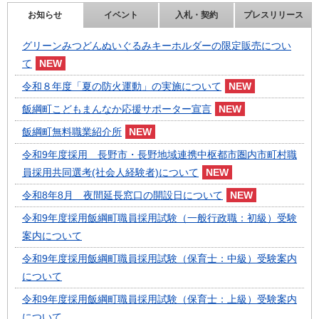
お知らせ
イベント
入札・契約
プレスリリース
グリーンみつどんぬいぐるみキーホルダーの限定販売につい
て
令和８年度「夏の防火運動」の実施について
飯綱町こどもまんなか応援サポーター宣言
飯綱町無料職業紹介所
令和9年度採用 長野市・長野地域連携中枢都市圏内市町村職
員採用共同選考(社会人経験者)について
令和8年8月 夜間延長窓口の開設日について
令和9年度採用飯綱町職員採用試験（一般行政職：初級）受験
案内について
令和9年度採用飯綱町職員採用試験（保育士：中級）受験案内
について
令和9年度採用飯綱町職員採用試験（保育士：上級）受験案内
について