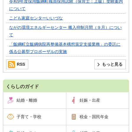
令和9年度採用飯綱町職員採用試験（保育士：上級）受験案内
について
こども家庭センターいいづな
ながの環境エネルギーセンター 搬入抑制月間（９月）につい
て
「飯綱町立飯綱病院再整備基本構想策定支援業務」の委託に
係る公募型プロポーザルの実施
RSS
もっと見る
くらしのガイド
結婚・離婚
妊娠・出産
子育て・学校
税金・国民年金