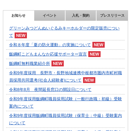
お知らせ
イベント
入札・契約
プレスリリース
グリーンみつどんぬいぐるみキーホルダーの限定販売につい
て
令和８年度「夏の防火運動」の実施について
飯綱町こどもまんなか応援サポーター宣言
飯綱町無料職業紹介所
令和9年度採用 長野市・長野地域連携中枢都市圏内市町村職
員採用共同選考(社会人経験者)について
令和8年8月 夜間延長窓口の開設日について
令和9年度採用飯綱町職員採用試験（一般行政職：初級）受験
案内について
令和9年度採用飯綱町職員採用試験（保育士：中級）受験案内
について