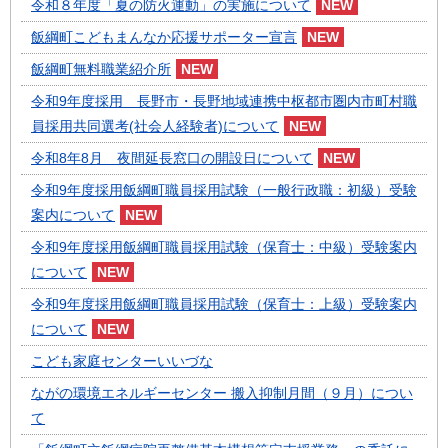
令和８年度「夏の防火運動」の実施について
飯綱町こどもまんなか応援サポーター宣言
飯綱町無料職業紹介所
令和9年度採用 長野市・長野地域連携中枢都市圏内市町村職
員採用共同選考(社会人経験者)について
令和8年8月 夜間延長窓口の開設日について
令和9年度採用飯綱町職員採用試験（一般行政職：初級）受験
案内について
令和9年度採用飯綱町職員採用試験（保育士：中級）受験案内
について
令和9年度採用飯綱町職員採用試験（保育士：上級）受験案内
について
こども家庭センターいいづな
ながの環境エネルギーセンター 搬入抑制月間（９月）につい
て