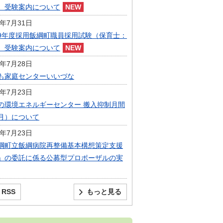
）受験案内について
6年7月31日
9年度採用飯綱町職員採用試験（保育士：
）受験案内について
6年7月28日
も家庭センターいいづな
6年7月23日
の環境エネルギーセンター 搬入抑制月間
月）について
6年7月23日
綱町立飯綱病院再整備基本構想策定支援
」の委託に係る公募型プロポーザルの実
RSS
もっと見る