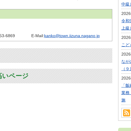
中級
202
令和
上級
53-6869
E-Mail:
kanko@town.iizuna.nagano.jp
202
こど
202
なが
（９
高いページ
202
「飯
業務
施