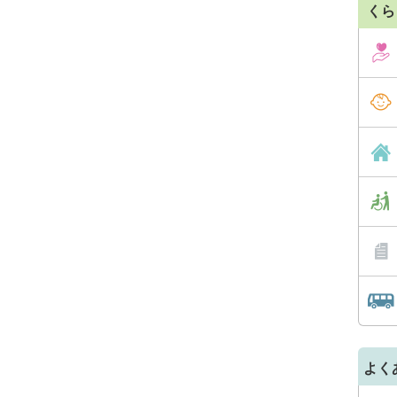
くら
よく