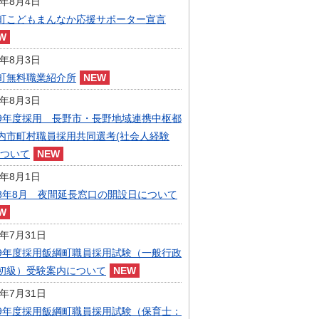
6年8月4日
指定管理者制度
町こどもまんなか応援サポーター宣言
人事・職員募集
人材募集
統計・人口
6年8月3日
広報・広聴
町無料職業紹介所
まちづくり
6年8月3日
庁舎建設
9年度採用 長野市・長野地域連携中枢都
内市町村職員採用共同選考(社会人経験
について
6年8月1日
8年8月 夜間延長窓口の開設日について
6年7月31日
9年度採用飯綱町職員採用試験（一般行政
初級）受験案内について
6年7月31日
9年度採用飯綱町職員採用試験（保育士：