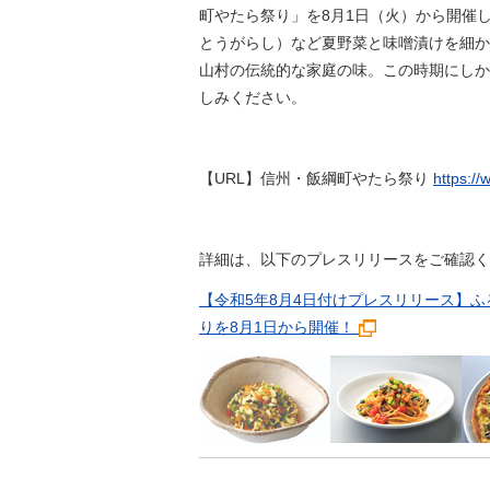
金
町やたら祭り」を8月1日（火）から開催
住まい・土地
人権・平和啓発
とうがらし）など夏野菜と味噌漬けを細か
環境・ゴミ
山村の伝統的な家庭の味。この時期にしか
学校給食
上下水道
しみください。
児童クラブ
交通・道路
飯綱町コミュニ
安全・防犯
ティスクール
【URL】信州・飯綱町やたら祭り
https:/
ペット・動物
相談窓口
詳細は、以下のプレスリリースをご確認く
【令和5年8月4日付けプレスリリース】
りを8月1日から開催！