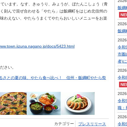
202
しています。なす、きゅうり、みょうが、ぼたんこしょう（青
飯綱
く刻んで混ぜ合わせる「やたら」は飯綱町をはじめ北信州の
味わえない、やたらうまくてやたらおいしいメニューをお楽
202
飯綱
202
/www.town.iizuna.nagano.jp/docs/5423.html
令和
市圏
者)
ださい。
202
令和
ふるさとの夏の味、やたら食べ比べ！ 信州・飯綱町やたら祭
202
令和
職：
202
カテゴリー
プレスリリース
令和