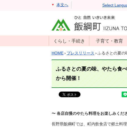
本文へ
Select Langu
くらし・手続き
子育て・教育
戸籍・住民票・
年齢別子育て情
HOME
›
プレスリリース
›
ふるさとの夏の
印鑑証明
報
住民登録
子育て支援
ふるさとの夏の味、やたら食
戸籍届出
母子の健康・予
から開催！
防接種
マイナンバー
保育園
届出
小学校・中学校
消防・防災
生涯学習
〜 各店自慢のやたら料理をお楽しみくだ
年金・保険
学校教育・奨学
税金
長野県飯綱町では、町内飲食店で郷土料理