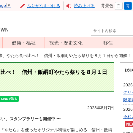
age
▼
ふりがなをつける
読み上げる
背景色
白
青
健康・福祉
観光・歴史文化
移住
児童福祉
観光
味、やたら食べ比べ！ 信州・飯綱町やたら祭りを８月１日から開催！
高齢者福祉
アップルミュー
お知
ジアム
べ比べ！ 信州・飯綱町やたら祭りを８月１日
介護保険
いいづな歴史ふ
障害福祉
202
れあい館
グリ
保健・医療
レジャー・スポ
限定
健康増進
ーツ
2023年8月7日
202
予防接種
文化財
令和
さい。スタンプラリーも開催中 〜
食育
『やたら』を使ったオリジナル料理が楽しめる「信州・飯綱