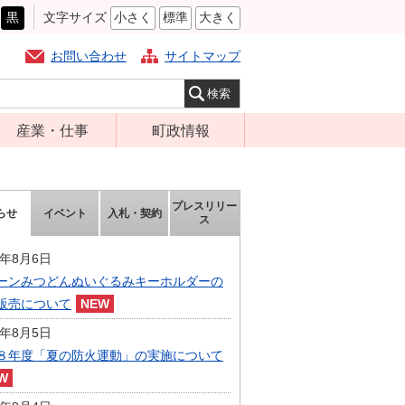
黒
文字サイズ
小さく
標準
大きく
お問い合わせ
サイトマップ
産業・仕事
町政情報
経営支援・金融
町の概要
支援・企業立地
組織案内
プレスリリー
らせ
イベント
入札・契約
就労支援
ス
庁舎案内
商工業振興
町長の部屋
6年8月6日
農林業振興
ーンみつどんぬいぐるみキーホルダーの
ふるさと納税
販売について
届出・証明・法
施策・計画
令・規制
6年8月5日
都市整備
８年度「夏の防火運動」の実施について
企業の税金
選挙
入札・契約
財政・行政改革