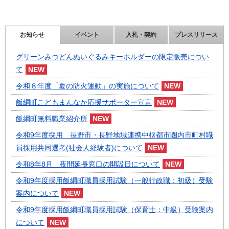
お知らせ
イベント
入札・契約
プレスリリース
グリーンみつどんぬいぐるみキーホルダーの限定販売につい
て
令和８年度「夏の防火運動」の実施について
飯綱町こどもまんなか応援サポーター宣言
飯綱町無料職業紹介所
令和9年度採用 長野市・長野地域連携中枢都市圏内市町村職
員採用共同選考(社会人経験者)について
令和8年8月 夜間延長窓口の開設日について
令和9年度採用飯綱町職員採用試験（一般行政職：初級）受験
案内について
令和9年度採用飯綱町職員採用試験（保育士：中級）受験案内
について