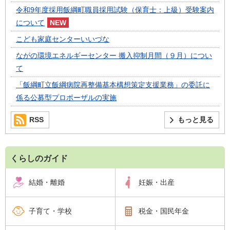
令和9年度採用飯綱町職員採用試験（保育士：上級）受験案内
について
こども家庭センターいいづな
ながの環境エネルギーセンター 搬入抑制月間（９月）につい
て
「飯綱町立飯綱病院再整備基本構想策定支援業務」の委託に
係る公募型プロポーザルの実施
RSS
もっと見る
くらしのガイド
結婚・離婚
妊娠・出産
子育て・学校
税金・国民年金