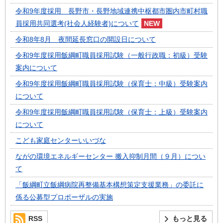
令和9年度採用 長野市・長野地域連携中枢都市圏内市町村職
員採用共同選考(社会人経験者)について
令和8年8月 夜間延長窓口の開設日について
令和9年度採用飯綱町職員採用試験（一般行政職：初級）受験
案内について
令和9年度採用飯綱町職員採用試験（保育士：中級）受験案内
について
令和9年度採用飯綱町職員採用試験（保育士：上級）受験案内
について
こども家庭センターいいづな
ながの環境エネルギーセンター 搬入抑制月間（９月）につい
て
「飯綱町立飯綱病院再整備基本構想策定支援業務」の委託に
係る公募型プロポーザルの実施
RSS
もっと見る