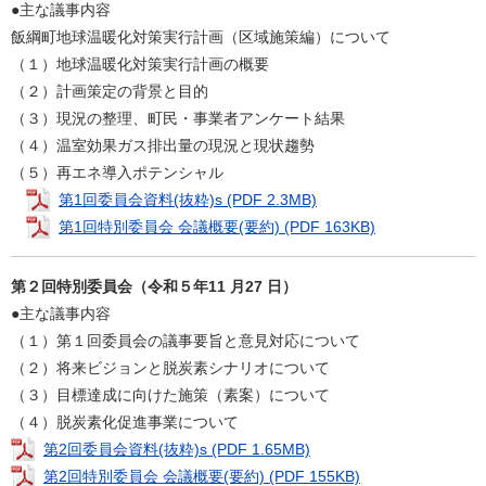
●主な議事内容
飯綱町地球温暖化対策実行計画（区域施策編）について
（１）地球温暖化対策実行計画の概要
（２）計画策定の背景と目的
（３）現況の整理、町民・事業者アンケート結果
（４）温室効果ガス排出量の現況と現状趨勢
（５）再エネ導入ポテンシャル
第1回委員会資料(抜粋)s (PDF 2.3MB)
第1回特別委員会 会議概要(要約) (PDF 163KB)
第２回特別委員会（令和５年11 月27 日）
●主な議事内容
（１）第１回委員会の議事要旨と意見対応について
（２）将来ビジョンと脱炭素シナリオについて
（３）目標達成に向けた施策（素案）について
（４）脱炭素化促進事業について
第2回委員会資料(抜粋)s (PDF 1.65MB)
第2回特別委員会 会議概要(要約) (PDF 155KB)