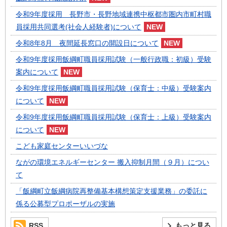
令和9年度採用 長野市・長野地域連携中枢都市圏内市町村職
員採用共同選考(社会人経験者)について
令和8年8月 夜間延長窓口の開設日について
令和9年度採用飯綱町職員採用試験（一般行政職：初級）受験
案内について
令和9年度採用飯綱町職員採用試験（保育士：中級）受験案内
について
令和9年度採用飯綱町職員採用試験（保育士：上級）受験案内
について
こども家庭センターいいづな
ながの環境エネルギーセンター 搬入抑制月間（９月）につい
て
「飯綱町立飯綱病院再整備基本構想策定支援業務」の委託に
係る公募型プロポーザルの実施
RSS
もっと見る