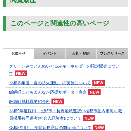
このページと関連性の高いページ
お知らせ
イベント
入札・契約
プレスリリース
グリーンみつどんぬいぐるみキーホルダーの限定販売につい
て
令和８年度「夏の防火運動」の実施について
飯綱町こどもまんなか応援サポーター宣言
飯綱町無料職業紹介所
令和9年度採用 長野市・長野地域連携中枢都市圏内市町村職
員採用共同選考(社会人経験者)について
令和8年8月 夜間延長窓口の開設日について