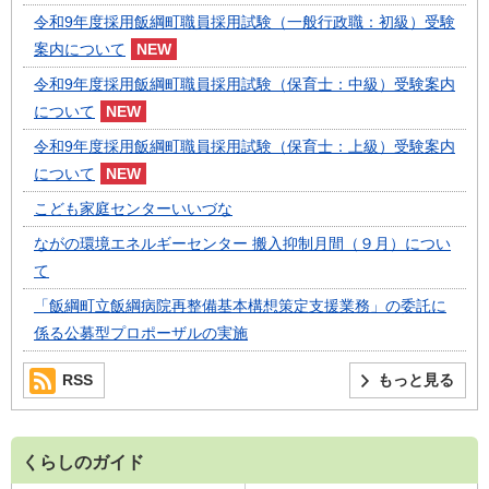
令和9年度採用飯綱町職員採用試験（一般行政職：初級）受験
案内について
令和9年度採用飯綱町職員採用試験（保育士：中級）受験案内
について
令和9年度採用飯綱町職員採用試験（保育士：上級）受験案内
について
こども家庭センターいいづな
ながの環境エネルギーセンター 搬入抑制月間（９月）につい
て
「飯綱町立飯綱病院再整備基本構想策定支援業務」の委託に
係る公募型プロポーザルの実施
RSS
もっと見る
くらしのガイド