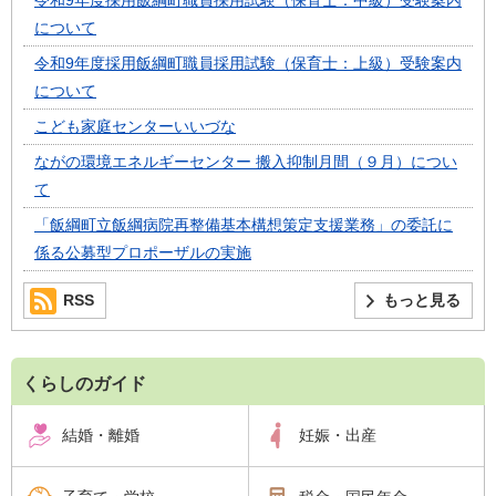
令和9年度採用飯綱町職員採用試験（保育士：中級）受験案内
について
令和9年度採用飯綱町職員採用試験（保育士：上級）受験案内
について
こども家庭センターいいづな
ながの環境エネルギーセンター 搬入抑制月間（９月）につい
て
「飯綱町立飯綱病院再整備基本構想策定支援業務」の委託に
係る公募型プロポーザルの実施
RSS
もっと見る
くらしのガイド
結婚・離婚
妊娠・出産