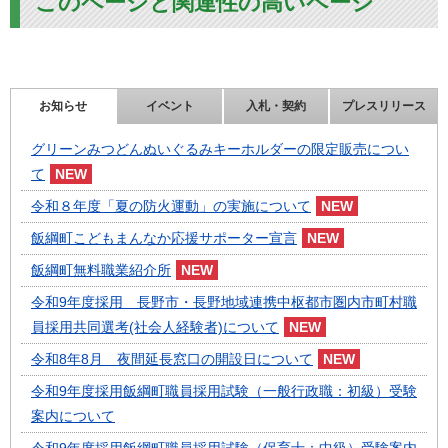
このページと関連性の高いページ
お知らせ
イベント
入札・契約
プレスリリース
グリーンみつどんぬいぐるみキーホルダーの限定販売につい
て
令和８年度「夏の防火運動」の実施について
飯綱町こどもまんなか応援サポーター宣言
飯綱町無料職業紹介所
令和9年度採用 長野市・長野地域連携中枢都市圏内市町村職
員採用共同選考(社会人経験者)について
令和8年8月 夜間延長窓口の開設日について
令和9年度採用飯綱町職員採用試験（一般行政職：初級）受験
案内について