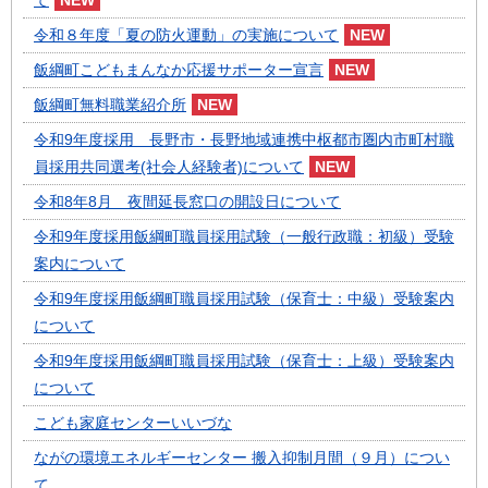
て
令和８年度「夏の防火運動」の実施について
飯綱町こどもまんなか応援サポーター宣言
飯綱町無料職業紹介所
令和9年度採用 長野市・長野地域連携中枢都市圏内市町村職
員採用共同選考(社会人経験者)について
令和8年8月 夜間延長窓口の開設日について
令和9年度採用飯綱町職員採用試験（一般行政職：初級）受験
案内について
令和9年度採用飯綱町職員採用試験（保育士：中級）受験案内
について
令和9年度採用飯綱町職員採用試験（保育士：上級）受験案内
について
こども家庭センターいいづな
ながの環境エネルギーセンター 搬入抑制月間（９月）につい
て