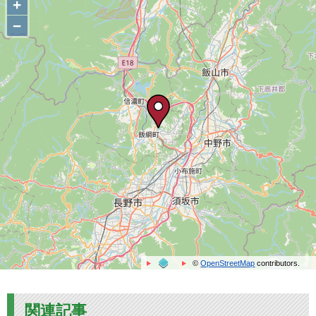
+
−
©
OpenStreetMap
contributors.
関連記事