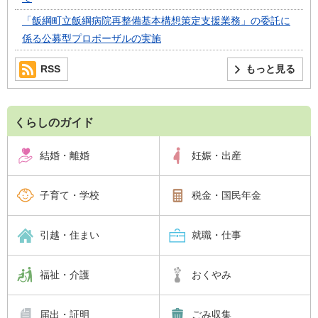
「飯綱町立飯綱病院再整備基本構想策定支援業務」の委託に
係る公募型プロポーザルの実施
RSS
もっと見る
くらしのガイド
結婚・離婚
妊娠・出産
子育て・学校
税金・国民年金
引越・住まい
就職・仕事
福祉・介護
おくやみ
届出・証明
ごみ収集