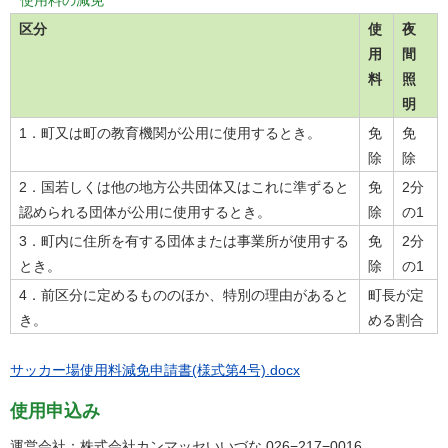
区分
使
夜
用
間
料
照
明
1．町又は町の教育機関が公用に使用するとき。
免
免
除
除
2．国若しくは他の地方公共団体又はこれに準ずると
免
2分
認められる団体が公用に使用するとき。
除
の1
3．町内に住所を有する団体または事業所が使用する
免
2分
とき。
除
の1
4．前区分に定めるもののほか、特別の理由があると
町長が定
き。
める割合
サッカー場使用料減免申請書(様式第4号).docx
使用申込み
運営会社：株式会社カンマッセいいづな 026−217−0016