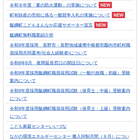
令和８年度「夏の防火運動」の実施について
町有財産の売却に係る一般競争入札の実施について
飯綱町こどもまんなか応援サポーター宣言
飯綱町無料職業紹介所
令和9年度採用 長野市・長野地域連携中枢都市圏内市町村職
員採用共同選考(社会人経験者)について
令和8年8月 夜間延長窓口の開設日について
令和9年度採用飯綱町職員採用試験（一般行政職：初級）受験
案内について
令和9年度採用飯綱町職員採用試験（保育士：中級）受験案内
について
令和9年度採用飯綱町職員採用試験（保育士：上級）受験案内
について
こども家庭センターいいづな
ながの環境エネルギーセンター 搬入抑制月間（９月）につい