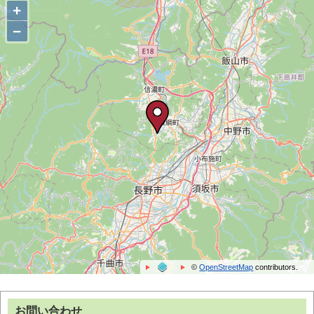
+
−
©
OpenStreetMap
contributors.
お問い合わせ