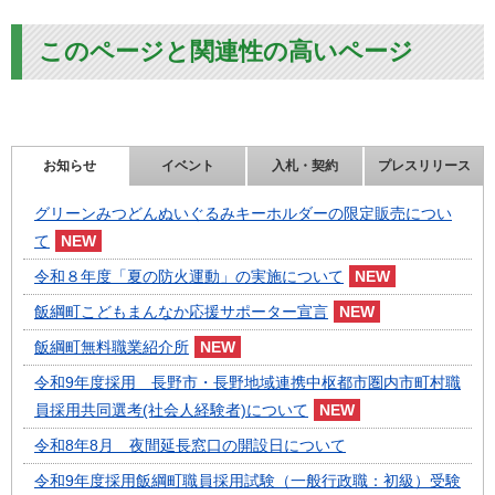
このページと関連性の高いページ
お知らせ
イベント
入札・契約
プレスリリース
グリーンみつどんぬいぐるみキーホルダーの限定販売につい
て
令和８年度「夏の防火運動」の実施について
飯綱町こどもまんなか応援サポーター宣言
飯綱町無料職業紹介所
令和9年度採用 長野市・長野地域連携中枢都市圏内市町村職
員採用共同選考(社会人経験者)について
令和8年8月 夜間延長窓口の開設日について
令和9年度採用飯綱町職員採用試験（一般行政職：初級）受験