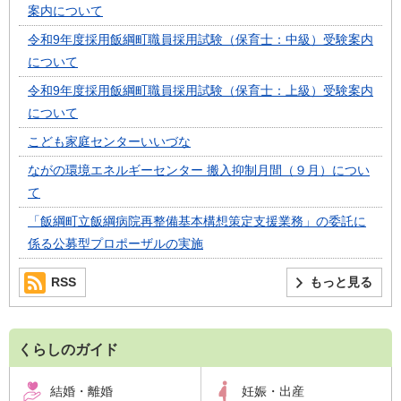
案内について
令和9年度採用飯綱町職員採用試験（保育士：中級）受験案内
について
令和9年度採用飯綱町職員採用試験（保育士：上級）受験案内
について
こども家庭センターいいづな
ながの環境エネルギーセンター 搬入抑制月間（９月）につい
て
「飯綱町立飯綱病院再整備基本構想策定支援業務」の委託に
係る公募型プロポーザルの実施
RSS
もっと見る
くらしのガイド
結婚・離婚
妊娠・出産