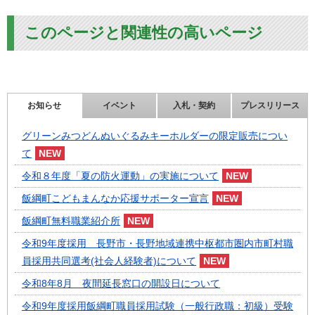
このページと関連性の高いページ
お知らせ
イベント
入札・契約
プレスリリース
グリーンみつどんぬいぐるみキーホルダーの限定販売につい
て
令和８年度「夏の防火運動」の実施について
飯綱町こどもまんなか応援サポーター宣言
飯綱町無料職業紹介所
令和9年度採用 長野市・長野地域連携中枢都市圏内市町村職
員採用共同選考(社会人経験者)について
令和8年8月 夜間延長窓口の開設日について
令和9年度採用飯綱町職員採用試験（一般行政職：初級）受験