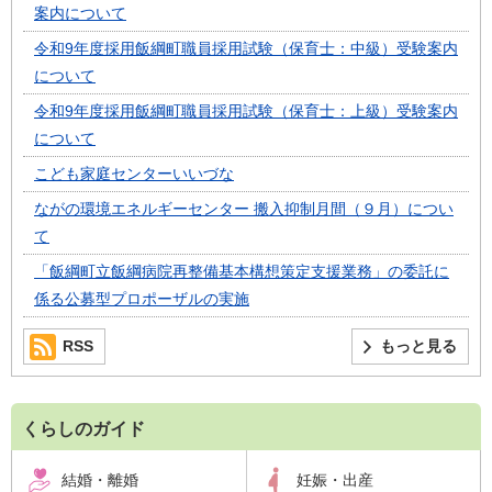
案内について
令和9年度採用飯綱町職員採用試験（保育士：中級）受験案内
について
令和9年度採用飯綱町職員採用試験（保育士：上級）受験案内
について
こども家庭センターいいづな
ながの環境エネルギーセンター 搬入抑制月間（９月）につい
て
「飯綱町立飯綱病院再整備基本構想策定支援業務」の委託に
係る公募型プロポーザルの実施
RSS
もっと見る
くらしのガイド
結婚・離婚
妊娠・出産