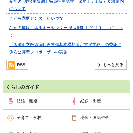
令和9年度採用飯綱町職員採用試験（保育士：上級）受験案内
について
こども家庭センターいいづな
ながの環境エネルギーセンター 搬入抑制月間（９月）につい
て
「飯綱町立飯綱病院再整備基本構想策定支援業務」の委託に
係る公募型プロポーザルの実施
RSS
もっと見る
くらしのガイド
結婚・離婚
妊娠・出産
子育て・学校
税金・国民年金