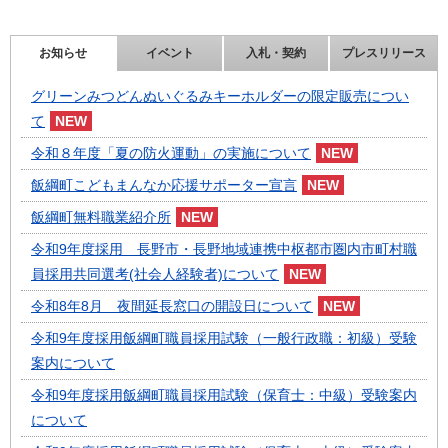
お知らせ
イベント
入札・契約
プレスリリース
グリーンみつどんぬいぐるみキーホルダーの限定販売につい
て
令和８年度「夏の防火運動」の実施について
飯綱町こどもまんなか応援サポーター宣言
飯綱町無料職業紹介所
令和9年度採用 長野市・長野地域連携中枢都市圏内市町村職
員採用共同選考(社会人経験者)について
令和8年8月 夜間延長窓口の開設日について
令和9年度採用飯綱町職員採用試験（一般行政職：初級）受験
案内について
令和9年度採用飯綱町職員採用試験（保育士：中級）受験案内
について