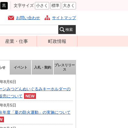
黒
文字サイズ
小さく
標準
大きく
お問い合わせ
サイトマップ
産業・仕事
町政情報
経営支援・金融
町の概要
支援・企業立地
組織案内
プレスリリー
らせ
イベント
入札・契約
就労支援
ス
庁舎案内
商工業振興
町長の部屋
6年8月6日
農林業振興
ーンみつどんぬいぐるみキーホルダーの
ふるさと納税
販売について
届出・証明・法
施策・計画
令・規制
6年8月5日
都市整備
８年度「夏の防火運動」の実施について
企業の税金
選挙
入札・契約
財政・行政改革