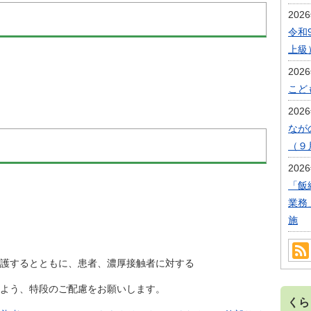
202
令和
上級
202
こど
202
なが
（９
202
「飯
業務
施
するとともに、患者、濃厚接触者に対する
よう、特段のご配慮をお願いします。
くら