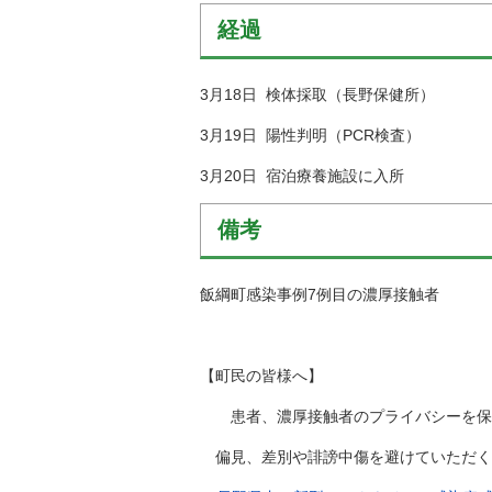
経過
3月18日 検体採取（長野保健所）
3月19日 陽性判明（PCR検査）
3月20日 宿泊療養施設に入所
備考
飯綱町感染事例7例目の濃厚接触者
【町民の皆様へ】
患者、濃厚接触者のプライバシーを保護
偏見、差別や誹謗中傷を避けていただく