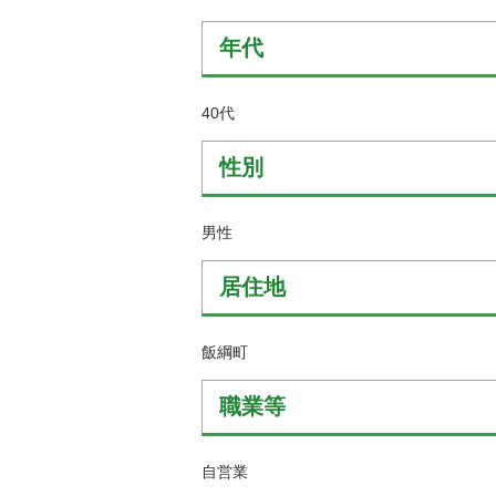
金
住まい・土地
人権・平和啓発
年代
環境・ゴミ
学校給食
上下水道
40代
児童クラブ
交通・道路
飯綱町コミュニ
性別
安全・防犯
ティスクール
ペット・動物
男性
相談窓口
居住地
飯綱町
職業等
自営業