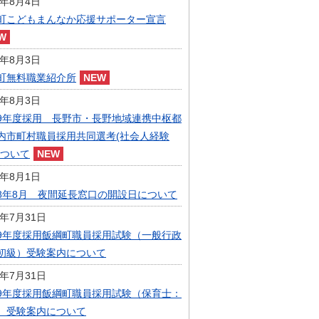
6年8月4日
指定管理者制度
町こどもまんなか応援サポーター宣言
人事・職員募集
人材募集
統計・人口
6年8月3日
広報・広聴
町無料職業紹介所
まちづくり
6年8月3日
庁舎建設
9年度採用 長野市・長野地域連携中枢都
内市町村職員採用共同選考(社会人経験
について
6年8月1日
8年8月 夜間延長窓口の開設日について
6年7月31日
9年度採用飯綱町職員採用試験（一般行政
初級）受験案内について
6年7月31日
9年度採用飯綱町職員採用試験（保育士：
）受験案内について