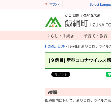
本文へ
Select Langu
くらし・手続き
子育て・教育
戸籍・住民票・
年齢別子育て情
HOME
›
記事
›
[９例目] 新型コロナウイ
印鑑証明
報
住民登録
子育て支援
[９例目] 新型コロナウイルス
戸籍届出
母子の健康・予
防接種
マイナンバー
保育園
届出
小学校・中学校
消防・防災
9
例目
生涯学習
年金・保険
飯綱町内において、新型コロナウイルス感
学校教育・奨学
税金