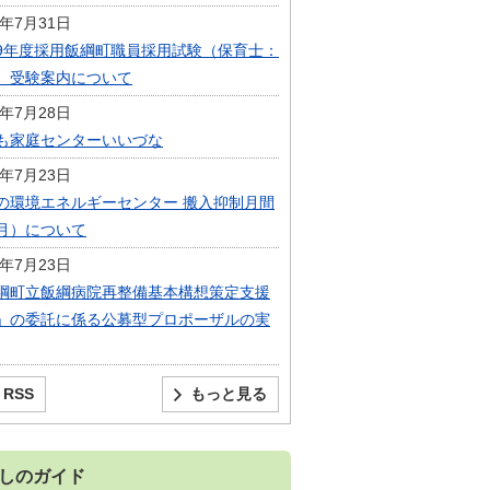
6年7月31日
9年度採用飯綱町職員採用試験（保育士：
）受験案内について
6年7月28日
も家庭センターいいづな
6年7月23日
の環境エネルギーセンター 搬入抑制月間
月）について
6年7月23日
綱町立飯綱病院再整備基本構想策定支援
」の委託に係る公募型プロポーザルの実
RSS
もっと見る
しのガイド