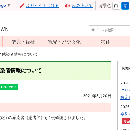
age
▼
ふりがなをつける
読み上げる
背景色
白
青
健康・福祉
観光・歴史文化
移住
児童福祉
観光
ルス感染者情報について
高齢者福祉
アップルミュー
お知
ジアム
感染者情報について
介護保険
いいづな歴史ふ
障害福祉
202
れあい館
グリ
保健・医療
レジャー・スポ
2021年3月20日
限定
健康増進
ーツ
202
予防接種
文化財
令和
染症の感染者（患者等）が1例確認されました。
食育