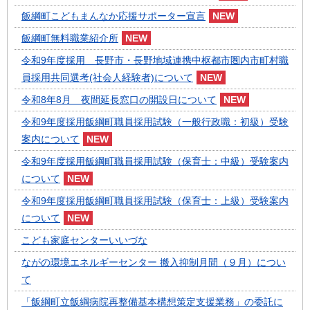
飯綱町こどもまんなか応援サポーター宣言
飯綱町無料職業紹介所
令和9年度採用 長野市・長野地域連携中枢都市圏内市町村職
員採用共同選考(社会人経験者)について
令和8年8月 夜間延長窓口の開設日について
令和9年度採用飯綱町職員採用試験（一般行政職：初級）受験
案内について
令和9年度採用飯綱町職員採用試験（保育士：中級）受験案内
について
令和9年度採用飯綱町職員採用試験（保育士：上級）受験案内
について
こども家庭センターいいづな
ながの環境エネルギーセンター 搬入抑制月間（９月）につい
て
「飯綱町立飯綱病院再整備基本構想策定支援業務」の委託に