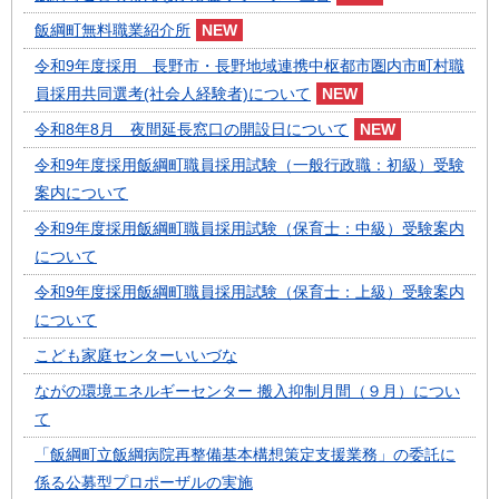
飯綱町無料職業紹介所
令和9年度採用 長野市・長野地域連携中枢都市圏内市町村職
員採用共同選考(社会人経験者)について
令和8年8月 夜間延長窓口の開設日について
令和9年度採用飯綱町職員採用試験（一般行政職：初級）受験
案内について
令和9年度採用飯綱町職員採用試験（保育士：中級）受験案内
について
令和9年度採用飯綱町職員採用試験（保育士：上級）受験案内
について
こども家庭センターいいづな
ながの環境エネルギーセンター 搬入抑制月間（９月）につい
て
「飯綱町立飯綱病院再整備基本構想策定支援業務」の委託に
係る公募型プロポーザルの実施