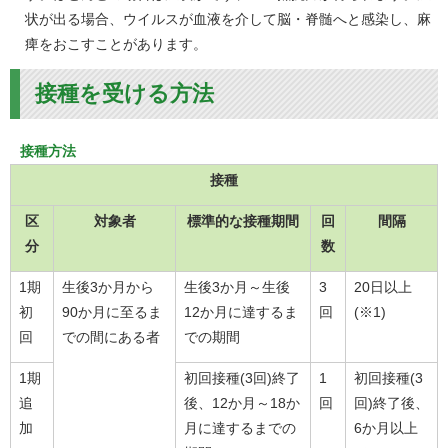
状が出る場合、ウイルスが血液を介して脳・脊髄へと感染し、麻
痺をおこすことがあります。
接種を受ける方法
接種方法
接種
区
対象者
標準的な接種期間
回
間隔
分
数
1期
生後3か月から
生後3か月～生後
3
20日以上
初
90か月に至るま
12か月に達するま
回
(※1)
回
での間にある者
での期間
1期
初回接種(3回)終了
1
初回接種(3
追
後、12か月～18か
回
回)終了後、
加
月に達するまでの
6か月以上