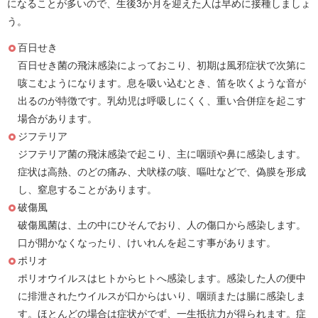
になることが多いので、生後3か月を迎えた人は早めに接種しましょ
う。
百日せき
百日せき菌の飛沫感染によっておこり、初期は風邪症状で次第に
咳こむようになります。息を吸い込むとき、笛を吹くような音が
出るのが特徴です。乳幼児は呼吸しにくく、重い合併症を起こす
場合があります。
ジフテリア
ジフテリア菌の飛沫感染で起こり、主に咽頭や鼻に感染します。
症状は高熱、のどの痛み、犬吠様の咳、嘔吐などで、偽膜を形成
し、窒息することがあります。
破傷風
破傷風菌は、土の中にひそんでおり、人の傷口から感染します。
口が開かなくなったり、けいれんを起こす事があります。
ポリオ
ポリオウイルスはヒトからヒトへ感染します。感染した人の便中
に排泄されたウイルスが口からはいり、咽頭または腸に感染しま
す。ほとんどの場合は症状がでず、一生抵抗力が得られます。症