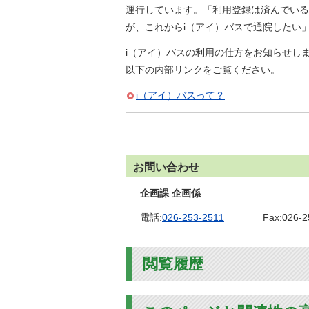
金
運行しています。「利用登録は済んでいる
住まい・土地
人権・平和啓発
が、これからi（アイ）バスで通院したい
環境・ゴミ
学校給食
i（アイ）バスの利用の仕方をお知らせし
上下水道
以下の内部リンクをご覧ください。
児童クラブ
交通・道路
飯綱町コミュニ
i（アイ）バスって？
安全・防犯
ティスクール
ペット・動物
相談窓口
お問い合わせ
企画課 企画係
電話:
026-253-2511
Fax:
026-2
閲覧履歴