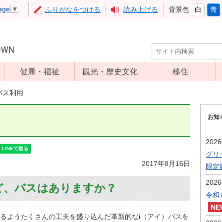
age
▼
ふりがなをつける
読み上げる
背景色
白
青
健康・福祉
観光・歴史文化
移住
児童福祉
観光
バス利用
高齢者福祉
アップルミュー
お知
ジアム
介護保険
いいづな歴史ふ
障害福祉
202
れあい館
グリ
保健・医療
レジャー・スポ
2017年8月16日
限定
健康増進
ーツ
202
ど、バスはありますか？
予防接種
文化財
令和
食育
るようたくさんの工夫を盛り込んだ革新的なi（アイ）バスを