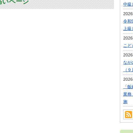
高いページ
中級
202
令和
上級
202
こど
202
なが
（９
202
「飯
業務
施