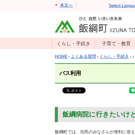
本文へ
Select Langu
くらし・手続き
子育て・教育
戸籍・住民票・
年齢別子育て情
HOME
›
よくある質問
›
くらし・手続き
›
印鑑証明
報
住民登録
子育て支援
バス利用
戸籍届出
母子の健康・予
防接種
マイナンバー
保育園
届出
小学校・中学校
消防・防災
飯綱病院に行きたいけ
生涯学習
年金・保険
学校教育・奨学
税金
飯綱町では、住民のみなさんが便利に使え