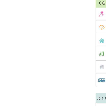
くら
よく