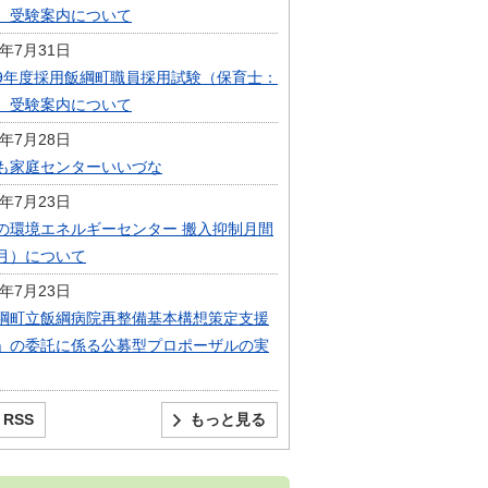
）受験案内について
6年7月31日
9年度採用飯綱町職員採用試験（保育士：
）受験案内について
6年7月28日
も家庭センターいいづな
6年7月23日
の環境エネルギーセンター 搬入抑制月間
月）について
6年7月23日
綱町立飯綱病院再整備基本構想策定支援
」の委託に係る公募型プロポーザルの実
RSS
もっと見る