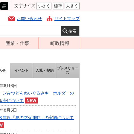
黒
文字サイズ
小さく
標準
大きく
お問い合わせ
サイトマップ
産業・仕事
町政情報
経営支援・金融
町の概要
支援・企業立地
組織案内
プレスリリー
らせ
イベント
入札・契約
就労支援
ス
庁舎案内
商工業振興
町長の部屋
6年8月6日
農林業振興
ーンみつどんぬいぐるみキーホルダーの
ふるさと納税
販売について
届出・証明・法
施策・計画
令・規制
6年8月5日
都市整備
８年度「夏の防火運動」の実施について
企業の税金
選挙
入札・契約
財政・行政改革