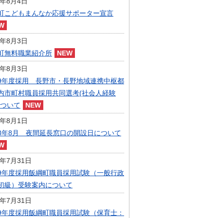
6年8月4日
指定管理者制度
町こどもまんなか応援サポーター宣言
人事・職員募集
人材募集
統計・人口
6年8月3日
広報・広聴
町無料職業紹介所
まちづくり
6年8月3日
庁舎建設
9年度採用 長野市・長野地域連携中枢都
内市町村職員採用共同選考(社会人経験
について
6年8月1日
8年8月 夜間延長窓口の開設日について
6年7月31日
9年度採用飯綱町職員採用試験（一般行政
初級）受験案内について
6年7月31日
9年度採用飯綱町職員採用試験（保育士：