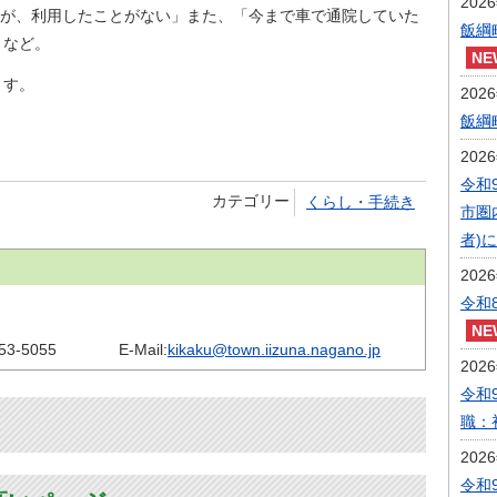
202
が、利用したことがない」また、「今まで車で通院していた
飯綱
」など。
ます。
202
飯綱
202
令和
カテゴリー
くらし・手続き
市圏
者)
202
令和
53-5055
E-Mail:
kikaku@town.iizuna.nagano.jp
202
令和
職：
202
令和