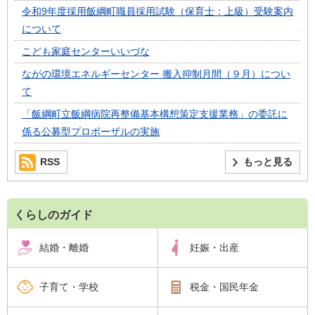
令和9年度採用飯綱町職員採用試験（保育士：上級）受験案内
について
こども家庭センターいいづな
ながの環境エネルギーセンター 搬入抑制月間（９月）につい
て
「飯綱町立飯綱病院再整備基本構想策定支援業務」の委託に
係る公募型プロポーザルの実施
RSS
もっと見る
くらしのガイド
結婚・離婚
妊娠・出産
子育て・学校
税金・国民年金