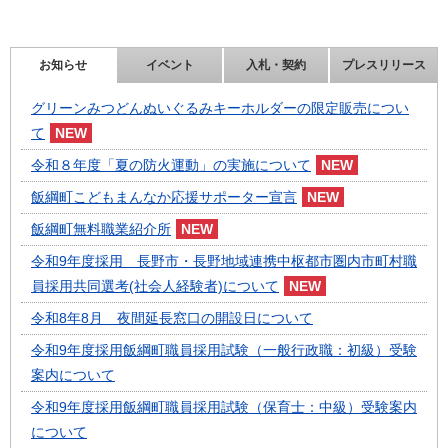
お知らせ
イベント
入札・契約
プレスリリース
グリーンみつどんぬいぐるみキーホルダーの限定販売につい
て
令和８年度「夏の防火運動」の実施について
飯綱町こどもまんなか応援サポーター宣言
飯綱町無料職業紹介所
令和9年度採用 長野市・長野地域連携中枢都市圏内市町村職
員採用共同選考(社会人経験者)について
令和8年8月 夜間延長窓口の開設日について
令和9年度採用飯綱町職員採用試験（一般行政職：初級）受験
案内について
令和9年度採用飯綱町職員採用試験（保育士：中級）受験案内
について