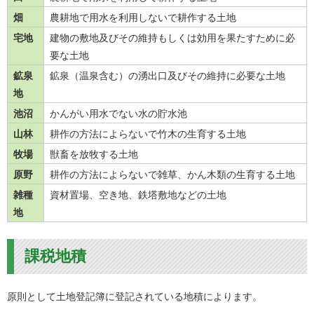
畑
農耕地で用水を利用しないで耕作する土地
宅地
建物の敷地及びその維持もしくは効用を果たすために必
要な土地
鉱泉
鉱泉（温泉含む）の湧出口及びその維持に必要な土地
地
池沼
かんがい用水でない水の貯水池
山林
耕作の方法によらないで竹木の生育する土地
牧場
獣畜を放牧する土地
原野
耕作の方法によらないで雑草、かん木類の生育する土地
雑種
資材置場、空き地、鉄塔敷地などの土地
地
課税地積
原則として土地登記簿に登記されている地積によります。