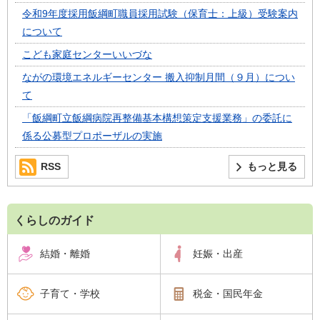
令和9年度採用飯綱町職員採用試験（保育士：上級）受験案内
について
こども家庭センターいいづな
ながの環境エネルギーセンター 搬入抑制月間（９月）につい
て
「飯綱町立飯綱病院再整備基本構想策定支援業務」の委託に
係る公募型プロポーザルの実施
RSS
もっと見る
くらしのガイド
結婚・離婚
妊娠・出産
子育て・学校
税金・国民年金