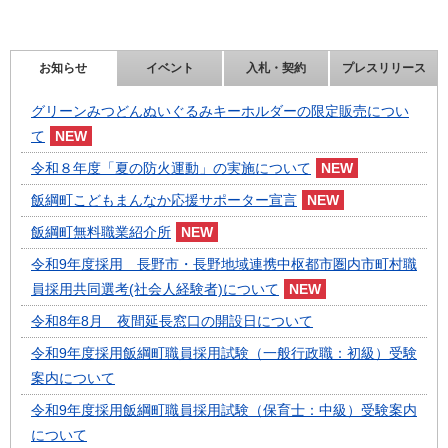
お知らせ
イベント
入札・契約
プレスリリース
グリーンみつどんぬいぐるみキーホルダーの限定販売につい
て
令和８年度「夏の防火運動」の実施について
飯綱町こどもまんなか応援サポーター宣言
飯綱町無料職業紹介所
令和9年度採用 長野市・長野地域連携中枢都市圏内市町村職
員採用共同選考(社会人経験者)について
令和8年8月 夜間延長窓口の開設日について
令和9年度採用飯綱町職員採用試験（一般行政職：初級）受験
案内について
令和9年度採用飯綱町職員採用試験（保育士：中級）受験案内
について