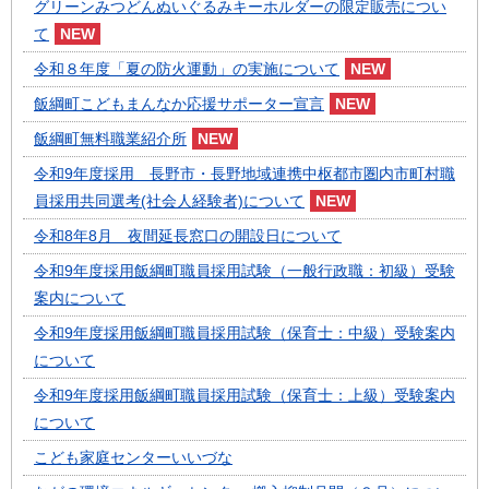
グリーンみつどんぬいぐるみキーホルダーの限定販売につい
て
令和８年度「夏の防火運動」の実施について
飯綱町こどもまんなか応援サポーター宣言
飯綱町無料職業紹介所
令和9年度採用 長野市・長野地域連携中枢都市圏内市町村職
員採用共同選考(社会人経験者)について
令和8年8月 夜間延長窓口の開設日について
令和9年度採用飯綱町職員採用試験（一般行政職：初級）受験
案内について
令和9年度採用飯綱町職員採用試験（保育士：中級）受験案内
について
令和9年度採用飯綱町職員採用試験（保育士：上級）受験案内
について
こども家庭センターいいづな