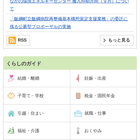
ながの環境エネルギーセンター 搬入抑制月間（９月）につい
て
「飯綱町立飯綱病院再整備基本構想策定支援業務」の委託に
係る公募型プロポーザルの実施
RSS
もっと見る
くらしのガイド
結婚・離婚
妊娠・出産
子育て・学校
税金・国民年金
引越・住まい
就職・仕事
福祉・介護
おくやみ