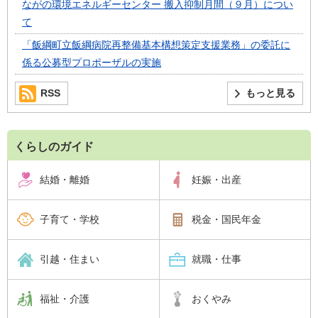
ながの環境エネルギーセンター 搬入抑制月間（９月）につい
て
「飯綱町立飯綱病院再整備基本構想策定支援業務」の委託に
係る公募型プロポーザルの実施
RSS
もっと見る
くらしのガイド
結婚・離婚
妊娠・出産
子育て・学校
税金・国民年金
引越・住まい
就職・仕事
福祉・介護
おくやみ