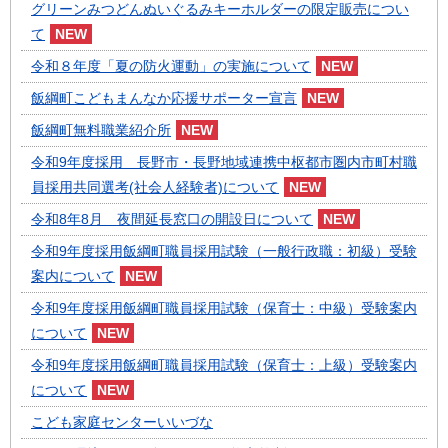
グリーンみつどんぬいぐるみキーホルダーの限定販売につい
て
令和８年度「夏の防火運動」の実施について
飯綱町こどもまんなか応援サポーター宣言
飯綱町無料職業紹介所
令和9年度採用 長野市・長野地域連携中枢都市圏内市町村職
員採用共同選考(社会人経験者)について
令和8年8月 夜間延長窓口の開設日について
令和9年度採用飯綱町職員採用試験（一般行政職：初級）受験
案内について
令和9年度採用飯綱町職員採用試験（保育士：中級）受験案内
について
令和9年度採用飯綱町職員採用試験（保育士：上級）受験案内
について
こども家庭センターいいづな