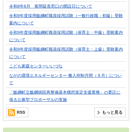
令和8年8月 夜間延長窓口の開設日について
令和9年度採用飯綱町職員採用試験（一般行政職：初級）受験
案内について
令和9年度採用飯綱町職員採用試験（保育士：中級）受験案内
について
令和9年度採用飯綱町職員採用試験（保育士：上級）受験案内
について
こども家庭センターいいづな
ながの環境エネルギーセンター 搬入抑制月間（９月）につい
て
「飯綱町立飯綱病院再整備基本構想策定支援業務」の委託に
係る公募型プロポーザルの実施
RSS
もっと見る