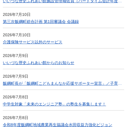
いいづな歴史ふれあい館施設管理補佐員（パートタイム会計年度任用職員）の募集について
2026年7月10日
第三次飯綱町総合計画 第1回審議会 会議録
2026年7月10日
介護保険サービス以外のサービス
2026年7月9日
いいづな歴史ふれあい館からのお知らせ
2026年7月9日
飯綱町長が「飯綱町こどもまんなか応援サポーター宣言」／子育て世帯3家族とトーク＆トーク/小学生と一緒に給食を実施します。
2026年7月8日
中学生対象「未来のエンジニア塾」の塾生を募集します！
2026年7月8日
令和8年度飯綱町地域農業再生協議会水田収益力強化ビジョン