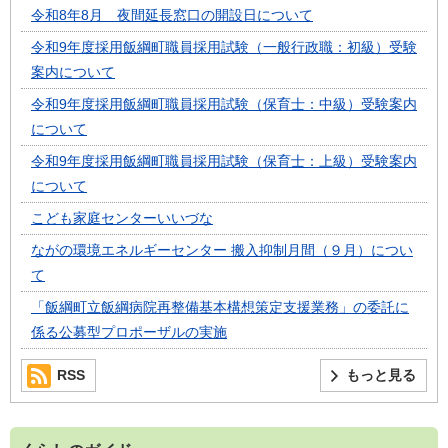
令和8年8月 夜間延長窓口の開設日について
令和9年度採用飯綱町職員採用試験（一般行政職：初級）受験
案内について
令和9年度採用飯綱町職員採用試験（保育士：中級）受験案内
について
令和9年度採用飯綱町職員採用試験（保育士：上級）受験案内
について
こども家庭センターいいづな
ながの環境エネルギーセンター 搬入抑制月間（９月）につい
て
「飯綱町立飯綱病院再整備基本構想策定支援業務」の委託に
係る公募型プロポーザルの実施
RSS
もっと見る