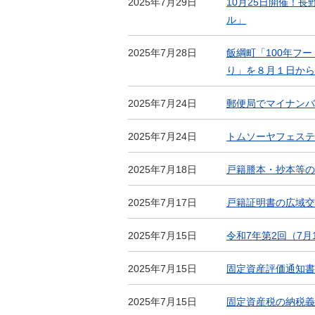
2025年7月29日
10月25日開催！
金
住まい・土地
ル」
人権・平和啓発
環境・ゴミ
学校給食
2025年7月28日
飯綱町「100年フ
上下水道
り」を８月１日から
児童クラブ
交通・道路
飯綱町コミュニ
2025年7月24日
郵便局でマイナンバ
安全・防犯
ティスクール
ペット・動物
2025年7月24日
トムソーヤフェステ
相談窓口
2025年7月18日
戸籍謄本・抄本等の
2025年7月17日
戸籍証明書の広域交
2025年7月15日
令和7年第2回（7
2025年7月15日
固定資産評価通知書
2025年7月15日
固定資産税の納税義