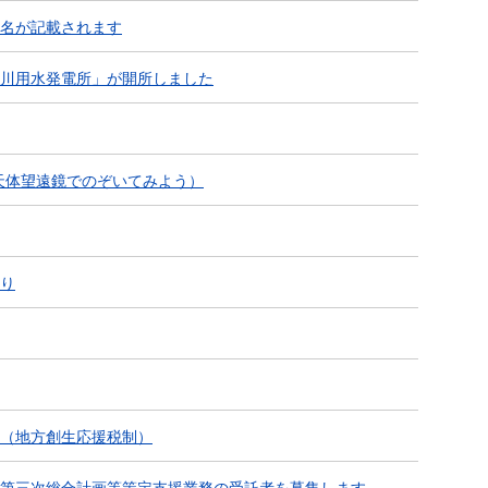
名が記載されます
川用水発電所」が開所しました
天体望遠鏡でのぞいてみよう）
り
（地方創生応援税制）