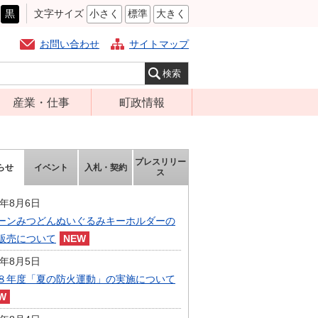
黒
文字サイズ
小さく
標準
大きく
お問い合わせ
サイトマップ
産業・仕事
町政情報
経営支援・金融
町の概要
支援・企業立地
組織案内
プレスリリー
らせ
イベント
入札・契約
就労支援
ス
庁舎案内
商工業振興
町長の部屋
6年8月6日
農林業振興
ーンみつどんぬいぐるみキーホルダーの
ふるさと納税
販売について
届出・証明・法
施策・計画
令・規制
6年8月5日
都市整備
８年度「夏の防火運動」の実施について
企業の税金
選挙
入札・契約
財政・行政改革