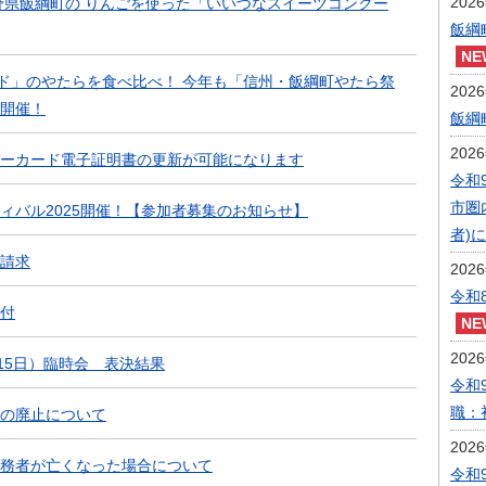
202
長野県飯綱町の りんごを使った「いいづなスイーツコンクー
飯綱
ード」のやたらを食べ比べ！ 今年も「信州・飯綱町やたら祭
202
開催！
飯綱
202
ーカード電子証明書の更新が可能になります
令和
市圏
ィバル2025開催！【参加者募集のお知らせ】
者)
請求
202
令和
付
202
月15日）臨時会 表決結果
令和
職：
の廃止について
202
務者が亡くなった場合について
令和