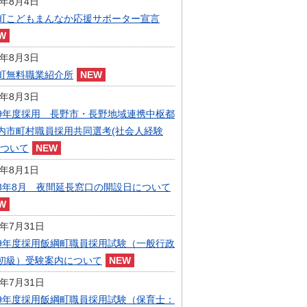
6年8月4日
指定管理者制度
町こどもまんなか応援サポーター宣言
人事・職員募集
人材募集
統計・人口
6年8月3日
広報・広聴
町無料職業紹介所
まちづくり
6年8月3日
庁舎建設
9年度採用 長野市・長野地域連携中枢都
内市町村職員採用共同選考(社会人経験
について
6年8月1日
8年8月 夜間延長窓口の開設日について
6年7月31日
9年度採用飯綱町職員採用試験（一般行政
初級）受験案内について
6年7月31日
9年度採用飯綱町職員採用試験（保育士：