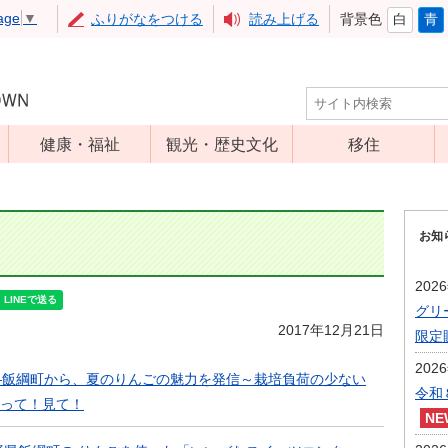
age
▼
ふりがなをつける
読み上げる
背景色
白
青
健康・福祉
観光・歴史文化
移住
児童福祉
観光
高齢者福祉
アップルミュー
お知
ジアム
介護保険
いいづな歴史ふ
障害福祉
202
れあい館
グリ
保健・医療
レジャー・スポ
2017年12月21日
限定
健康増進
ーツ
202
予防接種
―飯綱町から、夏のりんごの魅力を発信～栽培負荷の少ない
文化財
令和
って！見て！
食育