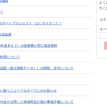
会議録
よく
力く
ー
カテ
サポートプロジェクト はじまりました！
キー
表決結果
の年度末まで）の医療費が窓口負担無料
利用について
認図（国土調査データ））の閲覧、交付について
い館リニューアルオープンのお知らせ
付金を活用した地域再生計画の事後評価について