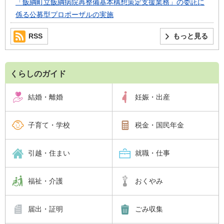
「飯綱町立飯綱病院再整備基本構想策定支援業務」の委託に
係る公募型プロポーザルの実施
RSS
もっと見る
くらしのガイド
結婚・離婚
妊娠・出産
子育て・学校
税金・国民年金
引越・住まい
就職・仕事
福祉・介護
おくやみ
届出・証明
ごみ収集