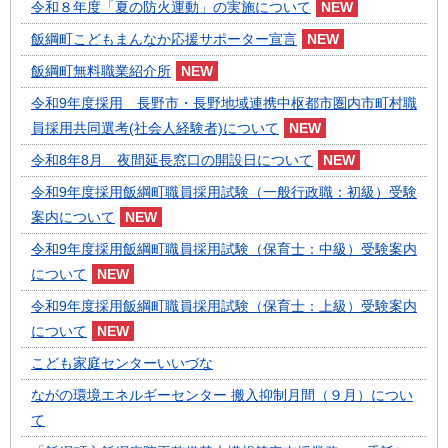
令和８年度「夏の防火運動」の実施について
飯綱町こどもまんなか応援サポーター宣言
飯綱町無料職業紹介所
令和9年度採用 長野市・長野地域連携中枢都市圏内市町村職
員採用共同選考(社会人経験者)について
令和8年8月 夜間延長窓口の開設日について
令和9年度採用飯綱町職員採用試験（一般行政職：初級）受験
案内について
令和9年度採用飯綱町職員採用試験（保育士：中級）受験案内
について
令和9年度採用飯綱町職員採用試験（保育士：上級）受験案内
について
こども家庭センターいいづな
ながの環境エネルギーセンター 搬入抑制月間（９月）につい
て