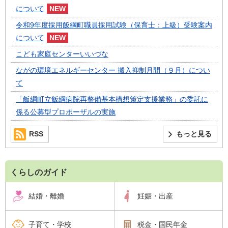
について
令和9年度採用飯綱町職員採用試験（保育士：上級）受験案内
について
こども家庭センターいいづな
ながの環境エネルギーセンター 搬入抑制月間（９月）につい
て
「飯綱町立飯綱病院再整備基本構想策定支援業務」の委託に
係る公募型プロポーザルの実施
RSS
もっと見る
くらしのガイド
結婚・離婚
妊娠・出産
子育て・学校
税金・国民年金