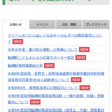
お知らせ
イベント
入札・契約
プレスリリース
グリーンみつどんぬいぐるみキーホルダーの限定販売につい
て
令和８年度「夏の防火運動」の実施について
飯綱町こどもまんなか応援サポーター宣言
飯綱町無料職業紹介所
令和9年度採用 長野市・長野地域連携中枢都市圏内市町村職
員採用共同選考(社会人経験者)について
令和8年8月 夜間延長窓口の開設日について
令和9年度採用飯綱町職員採用試験（一般行政職：初級）受験
案内について
令和9年度採用飯綱町職員採用試験（保育士：中級）受験案内