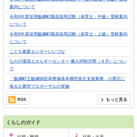
案内について
令和9年度採用飯綱町職員採用試験（保育士：中級）受験案内
について
令和9年度採用飯綱町職員採用試験（保育士：上級）受験案内
について
こども家庭センターいいづな
ながの環境エネルギーセンター 搬入抑制月間（９月）につい
て
「飯綱町立飯綱病院再整備基本構想策定支援業務」の委託に
係る公募型プロポーザルの実施
RSS
もっと見る
くらしのガイド
結婚・離婚
妊娠・出産