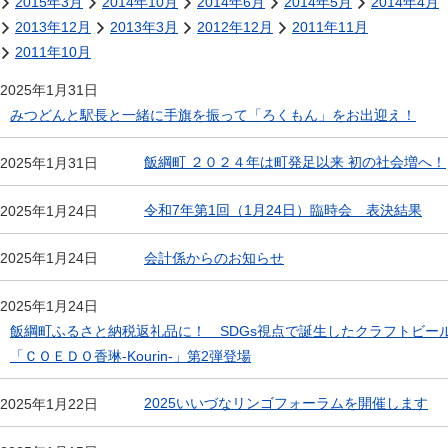
2015年3月
2014年10月
2014年6月
2014年5月
2014年4月
2013年12月
2013年3月
2012年12月
2011年11月
2011年10月
2025年1月31日
みつどんと駅長と一緒に手旗を振って「ろくもん」をお出迎え！
飯綱町 ２０２４年は町発足以来 初の社会増へ！
2025年1月31日
令和7年第1回（1月24日）臨時会 表決結果
2025年1月24日
会計係からのお知らせ
2025年1月24日
2025年1月24日
飯綱町ふるさと納税返礼品に！ SDGs視点で誕生したクラフトビー
「ＣＯＥＤＯ香琳-Kourin-」第2弾登場
2025いいづなリンゴフォーラムを開催します
2025年1月22日