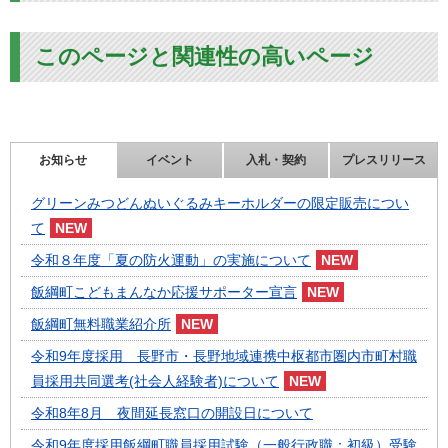
このページと関連性の高いページ
お知らせ
イベント
入札・契約
プレスリリース
グリーンみつどんぬいぐるみキーホルダーの限定販売につい
て
令和８年度「夏の防火運動」の実施について
飯綱町こどもまんなか応援サポーター宣言
飯綱町無料職業紹介所
令和9年度採用 長野市・長野地域連携中枢都市圏内市町村職
員採用共同選考(社会人経験者)について
令和8年8月 夜間延長窓口の開設日について
令和9年度採用飯綱町職員採用試験（一般行政職：初級）受験