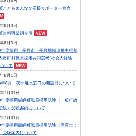
6年8月4日
指定管理者制度
町こどもまんなか応援サポーター宣言
人事・職員募集
人材募集
統計・人口
6年8月3日
広報・広聴
町無料職業紹介所
まちづくり
6年8月3日
庁舎建設
9年度採用 長野市・長野地域連携中枢都
内市町村職員採用共同選考(社会人経験
について
6年8月1日
8年8月 夜間延長窓口の開設日について
6年7月31日
9年度採用飯綱町職員採用試験（一般行政
初級）受験案内について
6年7月31日
9年度採用飯綱町職員採用試験（保育士：
）受験案内について