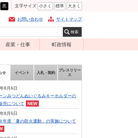
黒
文字サイズ
小さく
標準
大きく
お問い合わせ
サイトマップ
産業・仕事
町政情報
経営支援・金融
町の概要
支援・企業立地
組織案内
プレスリリー
らせ
イベント
入札・契約
就労支援
ス
庁舎案内
商工業振興
町長の部屋
6年8月6日
農林業振興
ーンみつどんぬいぐるみキーホルダーの
ふるさと納税
販売について
届出・証明・法
施策・計画
令・規制
6年8月5日
都市整備
８年度「夏の防火運動」の実施について
企業の税金
選挙
入札・契約
財政・行政改革