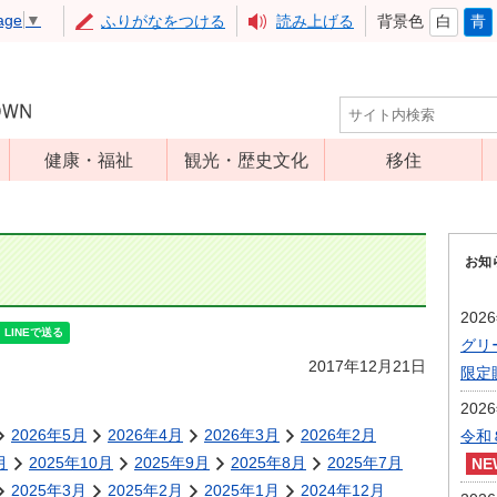
age
▼
ふりがなをつける
読み上げる
背景色
白
青
健康・福祉
観光・歴史文化
移住
児童福祉
観光
高齢者福祉
アップルミュー
お知
ジアム
介護保険
いいづな歴史ふ
障害福祉
202
れあい館
グリ
保健・医療
レジャー・スポ
2017年12月21日
限定
健康増進
ーツ
202
予防接種
文化財
2026年5月
2026年4月
2026年3月
2026年2月
令和
食育
月
2025年10月
2025年9月
2025年8月
2025年7月
2025年3月
2025年2月
2025年1月
2024年12月