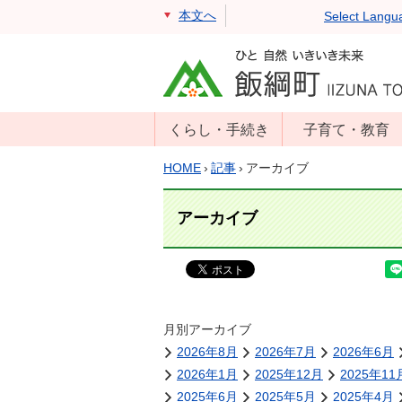
本文へ
Select Langu
くらし・手続き
子育て・教育
戸籍・住民票・
年齢別子育て情
HOME
›
記事
›
アーカイブ
印鑑証明
報
住民登録
子育て支援
アーカイブ
戸籍届出
母子の健康・予
防接種
マイナンバー
保育園
届出
小学校・中学校
月別アーカイブ
消防・防災
2026年8月
2026年7月
2026年6月
生涯学習
年金・保険
2026年1月
2025年12月
2025年11
学校教育・奨学
税金
2025年6月
2025年5月
2025年4月