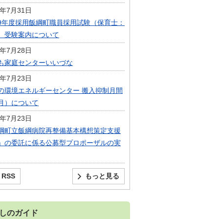
6年7月31日
9年度採用飯綱町職員採用試験（保育士：
）受験案内について
6年7月28日
も家庭センターいいづな
6年7月23日
の環境エネルギーセンター 搬入抑制月間
月）について
6年7月23日
綱町立飯綱病院再整備基本構想策定支援
」の委託に係る公募型プロポーザルの実
RSS
もっと見る
しのガイド