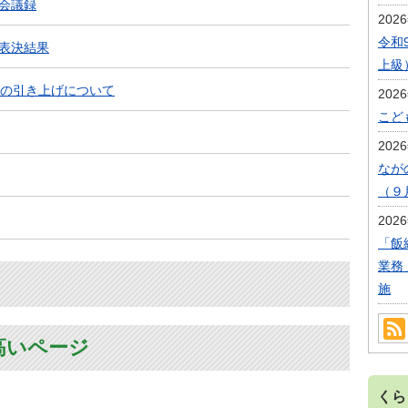
 会議録
202
令和
 表決結果
上級
の引き上げについて
202
こど
202
なが
（９
202
「飯
業務
施
高いページ
くら