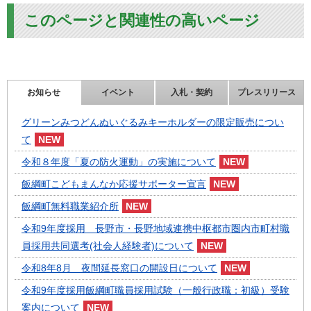
このページと関連性の高いページ
お知らせ
イベント
入札・契約
プレスリリース
グリーンみつどんぬいぐるみキーホルダーの限定販売につい
て
令和８年度「夏の防火運動」の実施について
飯綱町こどもまんなか応援サポーター宣言
飯綱町無料職業紹介所
令和9年度採用 長野市・長野地域連携中枢都市圏内市町村職
員採用共同選考(社会人経験者)について
令和8年8月 夜間延長窓口の開設日について
令和9年度採用飯綱町職員採用試験（一般行政職：初級）受験
案内について