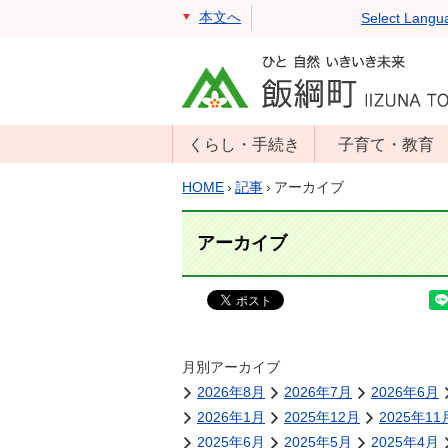
本文へ
Select Langu
くらし・手続き
子育て・教育
戸籍・住民票・
年齢別子育て情
HOME
›
記事
›
アーカイブ
印鑑証明
報
住民登録
子育て支援
アーカイブ
戸籍届出
母子の健康・予
防接種
マイナンバー
保育園
届出
小学校・中学校
月別アーカイブ
消防・防災
2026年8月
2026年7月
2026年6月
生涯学習
年金・保険
2026年1月
2025年12月
2025年11
学校教育・奨学
税金
2025年6月
2025年5月
2025年4月