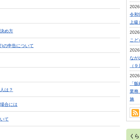
202
令和
上級
決め方
202
こど
産)の申告について
202
なが
（９
202
「飯
人は？
業務
施
場合には
いて
くら