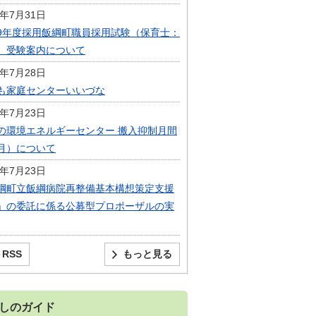
6年7月31日
9年度採用飯綱町職員採用試験（保育士：
）受験案内について
6年7月28日
も家庭センターいいづな
6年7月23日
の環境エネルギーセンター 搬入抑制月間
月）について
6年7月23日
綱町立飯綱病院再整備基本構想策定支援
」の委託に係る公募型プロポーザルの実
RSS
もっと見る
しのガイド