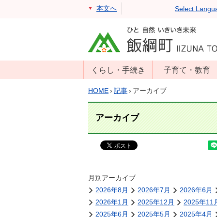
本文へ
Select Langu
くらし・手続き
子育て・教育
戸籍・住民票・
年齢別子育て情
HOME
›
記事
›
アーカイブ
印鑑証明
報
住民登録
子育て支援
アーカイブ
戸籍届出
母子の健康・予
防接種
マイナンバー
保育園
届出
小学校・中学校
月別アーカイブ
消防・防災
2026年8月
2026年7月
2026年6月
生涯学習
年金・保険
2026年1月
2025年12月
2025年11
学校教育・奨学
税金
2025年6月
2025年5月
2025年4月