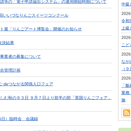
請等の「電子申請届出システム」の運用開始時期について
中級
202
６回いいづなりんごスイーツコンクール
令和
上級
ト展「りんごアート博覧会」開催のお知らせ
202
表決結果
こど
202
事業者の募集について
なが
（９
合管理計画
202
ご deつながる関係人口フェア
「飯
業務
しむ秋の９３日 ９月７日より前半の部「英国りんごフェア」
施
月5日）臨時会 会議録