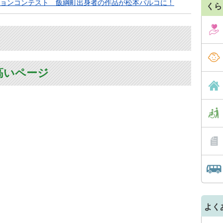
ョンコンテスト 飯綱町出身者の作品が松本パルコに！
くら
高いページ
よく