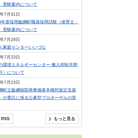
）受験案内について
6年7月31日
9年度採用飯綱町職員採用試験（保育士：
）受験案内について
6年7月28日
も家庭センターいいづな
6年7月23日
の環境エネルギーセンター 搬入抑制月間
月）について
6年7月23日
綱町立飯綱病院再整備基本構想策定支援
」の委託に係る公募型プロポーザルの実
RSS
もっと見る