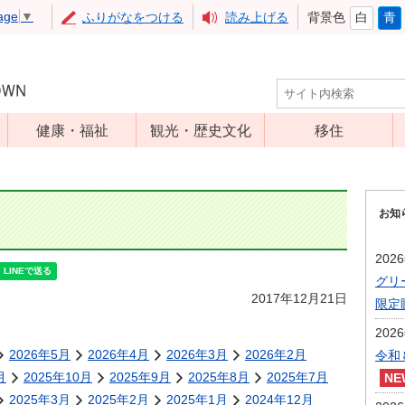
age
▼
ふりがなをつける
読み上げる
背景色
白
青
健康・福祉
観光・歴史文化
移住
児童福祉
観光
高齢者福祉
アップルミュー
お知
ジアム
介護保険
いいづな歴史ふ
障害福祉
202
れあい館
グリ
保健・医療
レジャー・スポ
2017年12月21日
限定
健康増進
ーツ
202
予防接種
文化財
2026年5月
2026年4月
2026年3月
2026年2月
令和
食育
月
2025年10月
2025年9月
2025年8月
2025年7月
2025年3月
2025年2月
2025年1月
2024年12月