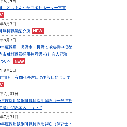
6年8月4日
指定管理者制度
町こどもまんなか応援サポーター宣言
人事・職員募集
人材募集
統計・人口
6年8月3日
広報・広聴
町無料職業紹介所
まちづくり
6年8月3日
庁舎建設
9年度採用 長野市・長野地域連携中枢都
内市町村職員採用共同選考(社会人経験
について
6年8月1日
8年8月 夜間延長窓口の開設日について
6年7月31日
9年度採用飯綱町職員採用試験（一般行政
初級）受験案内について
6年7月31日
9年度採用飯綱町職員採用試験（保育士：