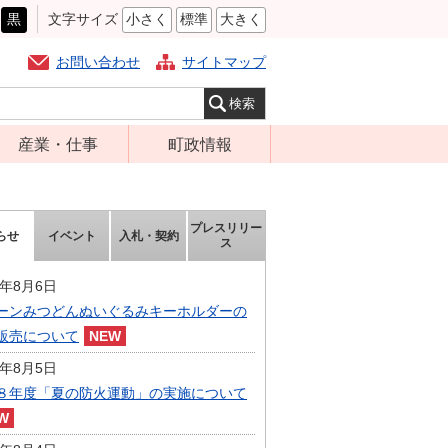
黒
文字サイズ
小さく
標準
大きく
お問い合わせ
サイトマップ
産業・仕事
町政情報
経営支援・金融
町の概要
支援・企業立地
組織案内
プレスリリー
らせ
イベント
入札・契約
就労支援
ス
庁舎案内
商工業振興
町長の部屋
6年8月6日
農林業振興
ーンみつどんぬいぐるみキーホルダーの
ふるさと納税
販売について
届出・証明・法
施策・計画
令・規制
6年8月5日
都市整備
８年度「夏の防火運動」の実施について
企業の税金
選挙
入札・契約
財政・行政改革