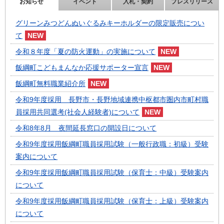
お知らせ
イベント
入札・契約
プレスリリース
グリーンみつどんぬいぐるみキーホルダーの限定販売につい
て
令和８年度「夏の防火運動」の実施について
飯綱町こどもまんなか応援サポーター宣言
飯綱町無料職業紹介所
令和9年度採用 長野市・長野地域連携中枢都市圏内市町村職
員採用共同選考(社会人経験者)について
令和8年8月 夜間延長窓口の開設日について
令和9年度採用飯綱町職員採用試験（一般行政職：初級）受験
案内について
令和9年度採用飯綱町職員採用試験（保育士：中級）受験案内
について
令和9年度採用飯綱町職員採用試験（保育士：上級）受験案内
について