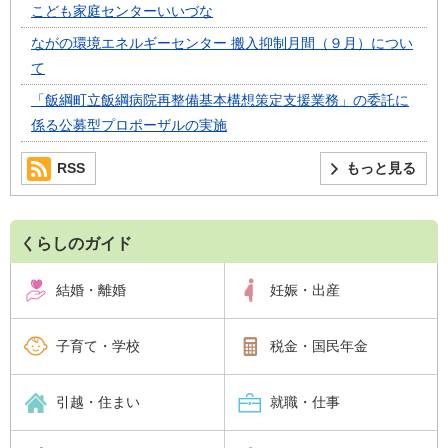
こども家庭センターいいづな
ながの環境エネルギーセンター 搬入抑制月間（９月）につい
て
「飯綱町立飯綱病院再整備基本構想策定支援業務」の委託に
係る公募型プロポーザルの実施
RSS
もっと見る
くらしのガイド
結婚・離婚
妊娠・出産
子育て・学校
税金・国民年金
引越・住まい
就職・仕事