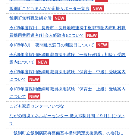
飯綱町こどもまんなか応援サポーター宣言
飯綱町無料職業紹介所
令和9年度採用 長野市・長野地域連携中枢都市圏内市町村職
員採用共同選考(社会人経験者)について
令和8年8月 夜間延長窓口の開設日について
令和9年度採用飯綱町職員採用試験（一般行政職：初級）受験
案内について
令和9年度採用飯綱町職員採用試験（保育士：中級）受験案内
について
令和9年度採用飯綱町職員採用試験（保育士：上級）受験案内
について
こども家庭センターいいづな
ながの環境エネルギーセンター 搬入抑制月間（９月）につい
て
「飯綱町立飯綱病院再整備基本構想策定支援業務」の委託に