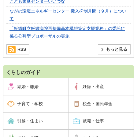
こども家庭センターいいづな
ながの環境エネルギーセンター 搬入抑制月間（９月）につい
て
「飯綱町立飯綱病院再整備基本構想策定支援業務」の委託に
係る公募型プロポーザルの実施
RSS
もっと見る
くらしのガイド
結婚・離婚
妊娠・出産
子育て・学校
税金・国民年金
引越・住まい
就職・仕事