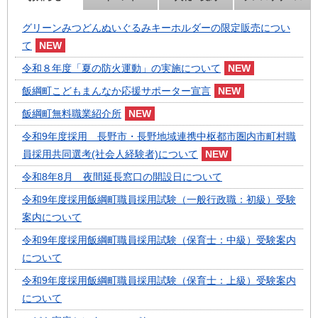
グリーンみつどんぬいぐるみキーホルダーの限定販売につい
て
令和８年度「夏の防火運動」の実施について
飯綱町こどもまんなか応援サポーター宣言
飯綱町無料職業紹介所
令和9年度採用 長野市・長野地域連携中枢都市圏内市町村職
員採用共同選考(社会人経験者)について
令和8年8月 夜間延長窓口の開設日について
令和9年度採用飯綱町職員採用試験（一般行政職：初級）受験
案内について
令和9年度採用飯綱町職員採用試験（保育士：中級）受験案内
について
令和9年度採用飯綱町職員採用試験（保育士：上級）受験案内
について