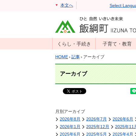
本文へ
Select Langu
くらし・手続き
子育て・教育
戸籍・住民票・
年齢別子育て情
HOME
›
記事
›
アーカイブ
印鑑証明
報
住民登録
子育て支援
アーカイブ
戸籍届出
母子の健康・予
防接種
マイナンバー
保育園
届出
小学校・中学校
月別アーカイブ
消防・防災
2026年8月
2026年7月
2026年6月
生涯学習
年金・保険
2026年1月
2025年12月
2025年11
学校教育・奨学
税金
2025年6月
2025年5月
2025年4月