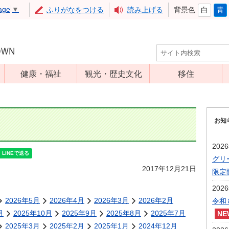
age
▼
ふりがなをつける
読み上げる
背景色
白
青
健康・福祉
観光・歴史文化
移住
児童福祉
観光
高齢者福祉
アップルミュー
お知
ジアム
介護保険
いいづな歴史ふ
障害福祉
202
れあい館
グリ
保健・医療
レジャー・スポ
2017年12月21日
限定
健康増進
ーツ
202
予防接種
文化財
2026年5月
2026年4月
2026年3月
2026年2月
令和
食育
月
2025年10月
2025年9月
2025年8月
2025年7月
2025年3月
2025年2月
2025年1月
2024年12月