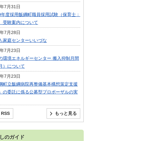
6年7月31日
9年度採用飯綱町職員採用試験（保育士：
）受験案内について
6年7月28日
も家庭センターいいづな
6年7月23日
の環境エネルギーセンター 搬入抑制月間
月）について
6年7月23日
綱町立飯綱病院再整備基本構想策定支援
」の委託に係る公募型プロポーザルの実
RSS
もっと見る
しのガイド