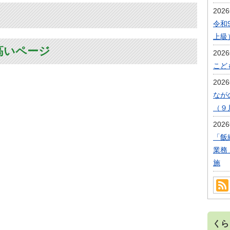
202
令和
上級
高いページ
202
こど
202
なが
（９
202
「飯
業務
施
くら