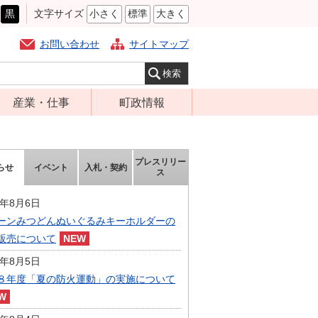
黒
文字サイズ
小さく
標準
大きく
お問い合わせ
サイトマップ
産業・仕事
町政情報
経営支援・金融
町の概要
支援・企業立地
組織案内
プレスリリー
らせ
イベント
入札・契約
就労支援
ス
庁舎案内
商工業振興
町長の部屋
6年8月6日
農林業振興
ーンみつどんぬいぐるみキーホルダーの
ふるさと納税
販売について
届出・証明・法
施策・計画
令・規制
6年8月5日
都市整備
８年度「夏の防火運動」の実施について
企業の税金
選挙
入札・契約
財政・行政改革