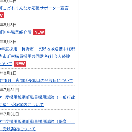
6年8月4日
指定管理者制度
町こどもまんなか応援サポーター宣言
人事・職員募集
人材募集
統計・人口
6年8月3日
広報・広聴
町無料職業紹介所
まちづくり
6年8月3日
庁舎建設
9年度採用 長野市・長野地域連携中枢都
内市町村職員採用共同選考(社会人経験
について
6年8月1日
8年8月 夜間延長窓口の開設日について
6年7月31日
9年度採用飯綱町職員採用試験（一般行政
初級）受験案内について
6年7月31日
9年度採用飯綱町職員採用試験（保育士：
）受験案内について