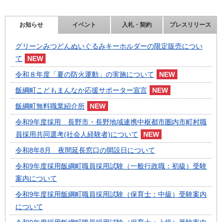
お知らせ
イベント
入札・契約
プレスリリース
グリーンみつどんぬいぐるみキーホルダーの限定販売につい
て
令和８年度「夏の防火運動」の実施について
飯綱町こどもまんなか応援サポーター宣言
飯綱町無料職業紹介所
令和9年度採用 長野市・長野地域連携中枢都市圏内市町村職
員採用共同選考(社会人経験者)について
令和8年8月 夜間延長窓口の開設日について
令和9年度採用飯綱町職員採用試験（一般行政職：初級）受験
案内について
令和9年度採用飯綱町職員採用試験（保育士：中級）受験案内
について