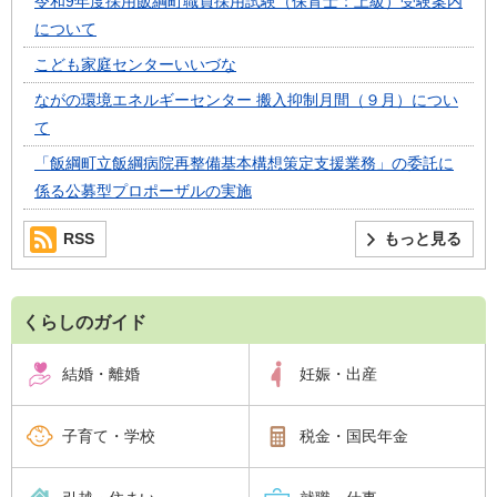
令和9年度採用飯綱町職員採用試験（保育士：上級）受験案内
について
こども家庭センターいいづな
ながの環境エネルギーセンター 搬入抑制月間（９月）につい
て
「飯綱町立飯綱病院再整備基本構想策定支援業務」の委託に
係る公募型プロポーザルの実施
RSS
もっと見る
くらしのガイド
結婚・離婚
妊娠・出産
子育て・学校
税金・国民年金