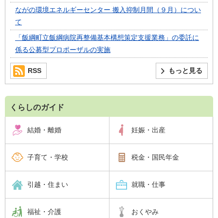
ながの環境エネルギーセンター 搬入抑制月間（９月）につい
て
「飯綱町立飯綱病院再整備基本構想策定支援業務」の委託に
係る公募型プロポーザルの実施
RSS
もっと見る
くらしのガイド
結婚・離婚
妊娠・出産
子育て・学校
税金・国民年金
引越・住まい
就職・仕事
福祉・介護
おくやみ