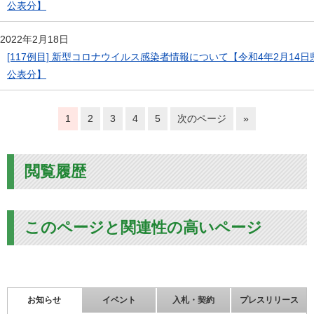
公表分】
2022年2月18日
[117例目] 新型コロナウイルス感染者情報について【令和4年2月14日
公表分】
1
2
3
4
5
次のページ
»
閲覧履歴
このページと関連性の高いページ
お知らせ
イベント
入札・契約
プレスリリース