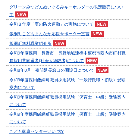
グリーンみつどんぬいぐるみキーホルダーの限定販売につい
て
令和８年度「夏の防火運動」の実施について
飯綱町こどもまんなか応援サポーター宣言
飯綱町無料職業紹介所
令和9年度採用 長野市・長野地域連携中枢都市圏内市町村職
員採用共同選考(社会人経験者)について
令和8年8月 夜間延長窓口の開設日について
令和9年度採用飯綱町職員採用試験（一般行政職：初級）受験
案内について
令和9年度採用飯綱町職員採用試験（保育士：中級）受験案内
について
令和9年度採用飯綱町職員採用試験（保育士：上級）受験案内
について
こども家庭センターいいづな