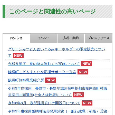
このページと関連性の高いページ
お知らせ
イベント
入札・契約
プレスリリース
グリーンみつどんぬいぐるみキーホルダーの限定販売につい
て
令和８年度「夏の防火運動」の実施について
飯綱町こどもまんなか応援サポーター宣言
飯綱町無料職業紹介所
令和9年度採用 長野市・長野地域連携中枢都市圏内市町村職
員採用共同選考(社会人経験者)について
令和8年8月 夜間延長窓口の開設日について
令和9年度採用飯綱町職員採用試験（一般行政職：初級）受験