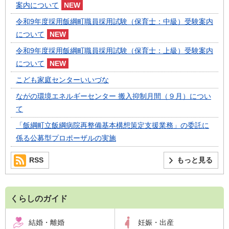
案内について
令和9年度採用飯綱町職員採用試験（保育士：中級）受験案内
について
令和9年度採用飯綱町職員採用試験（保育士：上級）受験案内
について
こども家庭センターいいづな
ながの環境エネルギーセンター 搬入抑制月間（９月）につい
て
「飯綱町立飯綱病院再整備基本構想策定支援業務」の委託に
係る公募型プロポーザルの実施
RSS
もっと見る
くらしのガイド
結婚・離婚
妊娠・出産