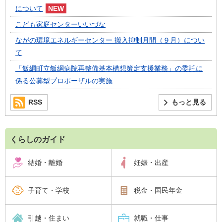
について
こども家庭センターいいづな
ながの環境エネルギーセンター 搬入抑制月間（９月）につい
て
「飯綱町立飯綱病院再整備基本構想策定支援業務」の委託に
係る公募型プロポーザルの実施
RSS
もっと見る
くらしのガイド
結婚・離婚
妊娠・出産
子育て・学校
税金・国民年金
引越・住まい
就職・仕事