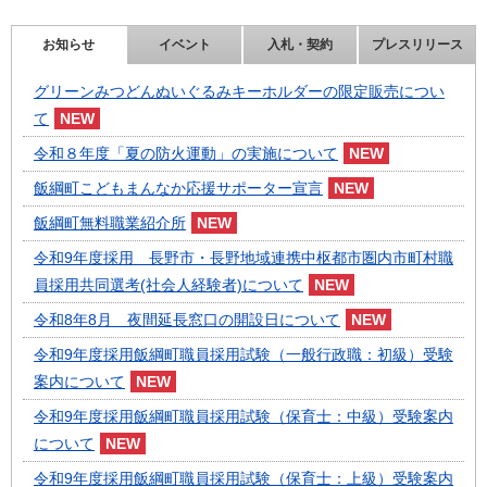
お知らせ
イベント
入札・契約
プレスリリース
グリーンみつどんぬいぐるみキーホルダーの限定販売につい
て
令和８年度「夏の防火運動」の実施について
飯綱町こどもまんなか応援サポーター宣言
飯綱町無料職業紹介所
令和9年度採用 長野市・長野地域連携中枢都市圏内市町村職
員採用共同選考(社会人経験者)について
令和8年8月 夜間延長窓口の開設日について
令和9年度採用飯綱町職員採用試験（一般行政職：初級）受験
案内について
令和9年度採用飯綱町職員採用試験（保育士：中級）受験案内
について
令和9年度採用飯綱町職員採用試験（保育士：上級）受験案内