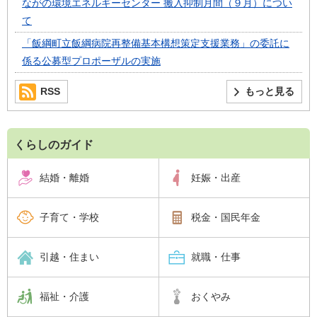
ながの環境エネルギーセンター 搬入抑制月間（９月）につい
て
「飯綱町立飯綱病院再整備基本構想策定支援業務」の委託に
係る公募型プロポーザルの実施
RSS
もっと見る
くらしのガイド
結婚・離婚
妊娠・出産
子育て・学校
税金・国民年金
引越・住まい
就職・仕事
福祉・介護
おくやみ