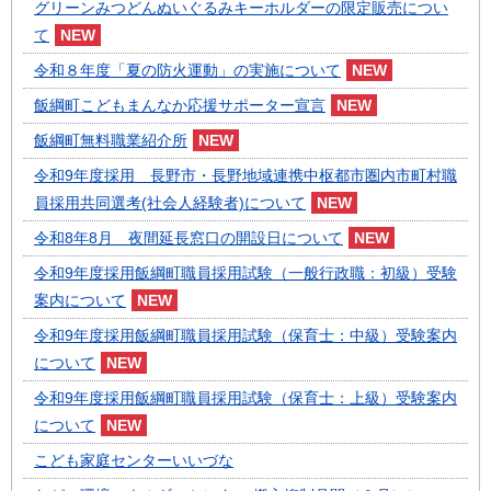
グリーンみつどんぬいぐるみキーホルダーの限定販売につい
て
令和８年度「夏の防火運動」の実施について
飯綱町こどもまんなか応援サポーター宣言
飯綱町無料職業紹介所
令和9年度採用 長野市・長野地域連携中枢都市圏内市町村職
員採用共同選考(社会人経験者)について
令和8年8月 夜間延長窓口の開設日について
令和9年度採用飯綱町職員採用試験（一般行政職：初級）受験
案内について
令和9年度採用飯綱町職員採用試験（保育士：中級）受験案内
について
令和9年度採用飯綱町職員採用試験（保育士：上級）受験案内
について
こども家庭センターいいづな