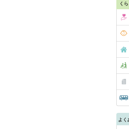
くら
よく