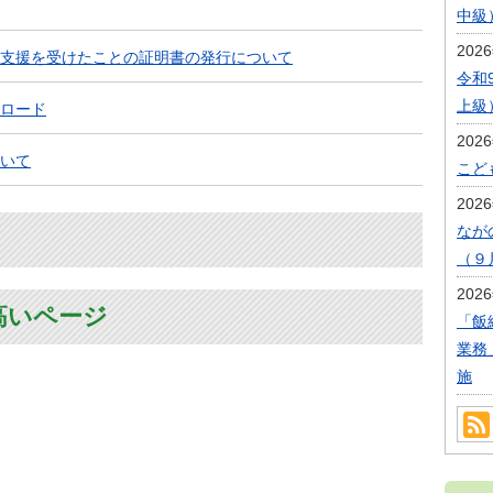
中級
202
支援を受けたことの証明書の発行について
令和
上級
ロード
202
いて
こど
202
なが
（９
202
高いページ
「飯
業務
施