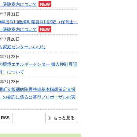
）受験案内について
6年7月31日
9年度採用飯綱町職員採用試験（保育士：
）受験案内について
6年7月28日
も家庭センターいいづな
6年7月23日
の環境エネルギーセンター 搬入抑制月間
月）について
6年7月23日
綱町立飯綱病院再整備基本構想策定支援
」の委託に係る公募型プロポーザルの実
RSS
もっと見る