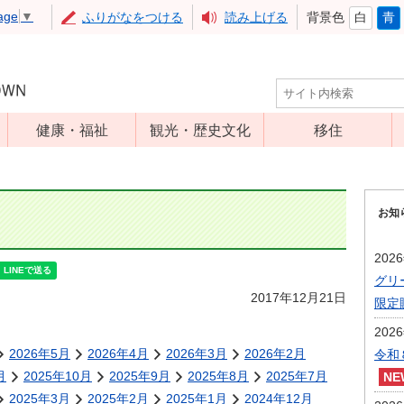
age
▼
ふりがなをつける
読み上げる
背景色
白
青
健康・福祉
観光・歴史文化
移住
児童福祉
観光
高齢者福祉
アップルミュー
お知
ジアム
介護保険
いいづな歴史ふ
障害福祉
202
れあい館
グリ
保健・医療
レジャー・スポ
2017年12月21日
限定
健康増進
ーツ
202
予防接種
文化財
2026年5月
2026年4月
2026年3月
2026年2月
令和
食育
月
2025年10月
2025年9月
2025年8月
2025年7月
2025年3月
2025年2月
2025年1月
2024年12月