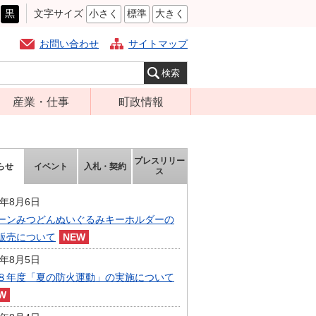
黒
文字サイズ
小さく
標準
大きく
お問い合わせ
サイトマップ
産業・仕事
町政情報
経営支援・金融
町の概要
支援・企業立地
組織案内
プレスリリー
らせ
イベント
入札・契約
就労支援
ス
庁舎案内
商工業振興
町長の部屋
6年8月6日
農林業振興
ーンみつどんぬいぐるみキーホルダーの
ふるさと納税
販売について
届出・証明・法
施策・計画
令・規制
6年8月5日
都市整備
８年度「夏の防火運動」の実施について
企業の税金
選挙
入札・契約
財政・行政改革