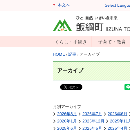
本文へ
Select Langu
くらし・手続き
子育て・教育
戸籍・住民票・
年齢別子育て情
HOME
›
記事
›
アーカイブ
印鑑証明
報
住民登録
子育て支援
アーカイブ
戸籍届出
母子の健康・予
防接種
マイナンバー
保育園
届出
小学校・中学校
月別アーカイブ
消防・防災
2026年8月
2026年7月
2026年6月
生涯学習
年金・保険
2026年1月
2025年12月
2025年11
学校教育・奨学
税金
2025年6月
2025年5月
2025年4月