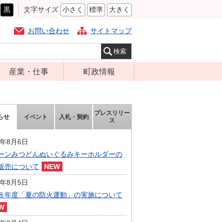
黒
文字サイズ
小さく
標準
大きく
お問い合わせ
サイトマップ
産業・仕事
町政情報
経営支援・金融
町の概要
支援・企業立地
組織案内
プレスリリー
らせ
イベント
入札・契約
就労支援
ス
庁舎案内
商工業振興
町長の部屋
6年8月6日
農林業振興
ーンみつどんぬいぐるみキーホルダーの
ふるさと納税
販売について
届出・証明・法
施策・計画
令・規制
6年8月5日
都市整備
８年度「夏の防火運動」の実施について
企業の税金
選挙
入札・契約
財政・行政改革