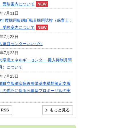
）受験案内について
6年7月31日
9年度採用飯綱町職員採用試験（保育士：
）受験案内について
6年7月28日
も家庭センターいいづな
6年7月23日
の環境エネルギーセンター 搬入抑制月間
月）について
6年7月23日
綱町立飯綱病院再整備基本構想策定支援
」の委託に係る公募型プロポーザルの実
RSS
もっと見る