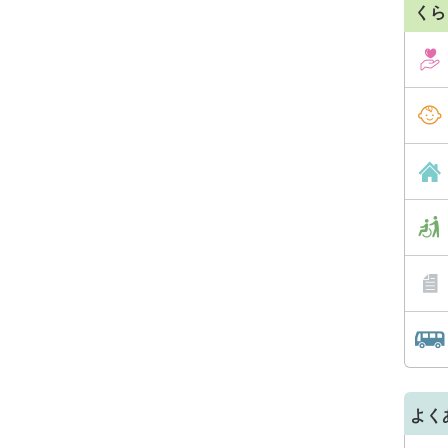
くら
よく