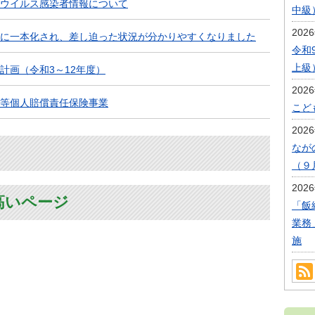
ロナウイルス感染者情報について
中級
202
に一本化され、差し迫った状況が分かりやすくなりました
令和
上級
計画（令和3～12年度）
202
等個人賠償責任保険事業
こど
202
なが
（９
202
高いページ
「飯
業務
施