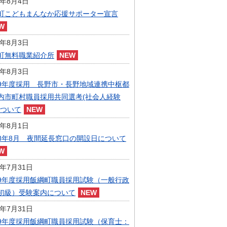
6年8月4日
指定管理者制度
町こどもまんなか応援サポーター宣言
人事・職員募集
人材募集
統計・人口
6年8月3日
広報・広聴
町無料職業紹介所
まちづくり
6年8月3日
庁舎建設
9年度採用 長野市・長野地域連携中枢都
内市町村職員採用共同選考(社会人経験
について
6年8月1日
8年8月 夜間延長窓口の開設日について
6年7月31日
9年度採用飯綱町職員採用試験（一般行政
初級）受験案内について
6年7月31日
9年度採用飯綱町職員採用試験（保育士：