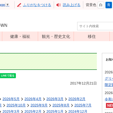
age
▼
ふりがなをつける
読み上げる
背景色
白
青
健康・福祉
観光・歴史文化
移住
児童福祉
観光
高齢者福祉
アップルミュー
お知
ジアム
介護保険
いいづな歴史ふ
障害福祉
202
れあい館
グリ
保健・医療
レジャー・スポ
2017年12月21日
限定
健康増進
ーツ
202
予防接種
文化財
2026年5月
2026年4月
2026年3月
2026年2月
令和
食育
月
2025年10月
2025年9月
2025年8月
2025年7月
2025年3月
2025年2月
2025年1月
2024年12月