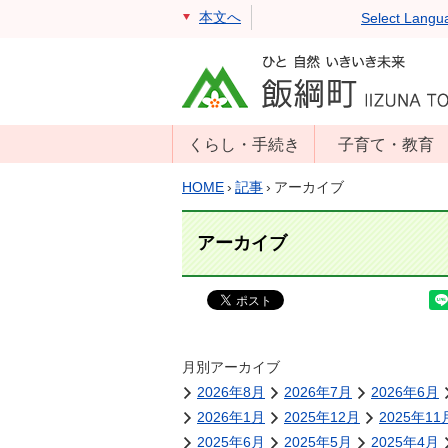
本文へ
Select Langu
くらし・手続き
子育て・教育
戸籍・住民票・
年齢別子育て情
HOME
›
記事
›
アーカイブ
印鑑証明
報
住民登録
子育て支援
アーカイブ
戸籍届出
母子の健康・予
防接種
マイナンバー
保育園
届出
小学校・中学校
月別アーカイブ
消防・防災
2026年8月
2026年7月
2026年6月
生涯学習
年金・保険
2026年1月
2025年12月
2025年11
学校教育・奨学
税金
2025年6月
2025年5月
2025年4月