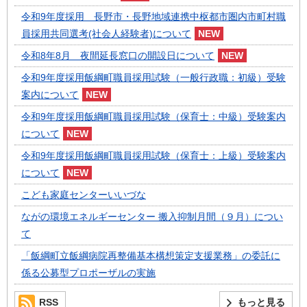
令和9年度採用 長野市・長野地域連携中枢都市圏内市町村職
員採用共同選考(社会人経験者)について
令和8年8月 夜間延長窓口の開設日について
令和9年度採用飯綱町職員採用試験（一般行政職：初級）受験
案内について
令和9年度採用飯綱町職員採用試験（保育士：中級）受験案内
について
令和9年度採用飯綱町職員採用試験（保育士：上級）受験案内
について
こども家庭センターいいづな
ながの環境エネルギーセンター 搬入抑制月間（９月）につい
て
「飯綱町立飯綱病院再整備基本構想策定支援業務」の委託に
係る公募型プロポーザルの実施
RSS
もっと見る