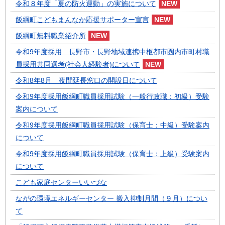
令和８年度「夏の防火運動」の実施について
飯綱町こどもまんなか応援サポーター宣言
飯綱町無料職業紹介所
令和9年度採用 長野市・長野地域連携中枢都市圏内市町村職
員採用共同選考(社会人経験者)について
令和8年8月 夜間延長窓口の開設日について
令和9年度採用飯綱町職員採用試験（一般行政職：初級）受験
案内について
令和9年度採用飯綱町職員採用試験（保育士：中級）受験案内
について
令和9年度採用飯綱町職員採用試験（保育士：上級）受験案内
について
こども家庭センターいいづな
ながの環境エネルギーセンター 搬入抑制月間（９月）につい
て