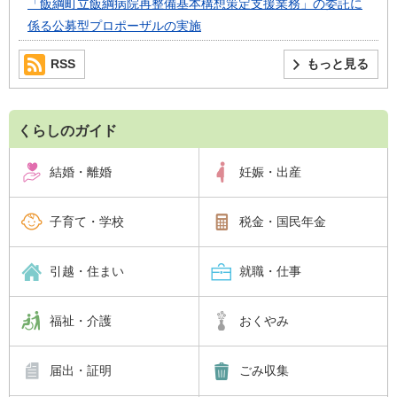
「飯綱町立飯綱病院再整備基本構想策定支援業務」の委託に
係る公募型プロポーザルの実施
RSS
もっと見る
くらしのガイド
結婚・離婚
妊娠・出産
子育て・学校
税金・国民年金
引越・住まい
就職・仕事
福祉・介護
おくやみ
届出・証明
ごみ収集