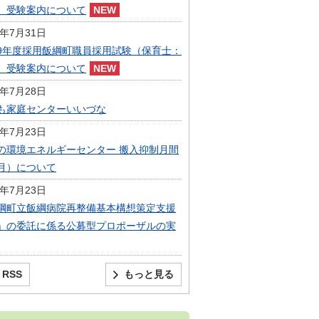
）受験案内について
6年7月31日
9年度採用飯綱町職員採用試験（保育士：
）受験案内について
6年7月28日
も家庭センターいいづな
6年7月23日
の環境エネルギーセンター 搬入抑制月間
月）について
6年7月23日
綱町立飯綱病院再整備基本構想策定支援
」の委託に係る公募型プロポーザルの実
RSS
もっと見る