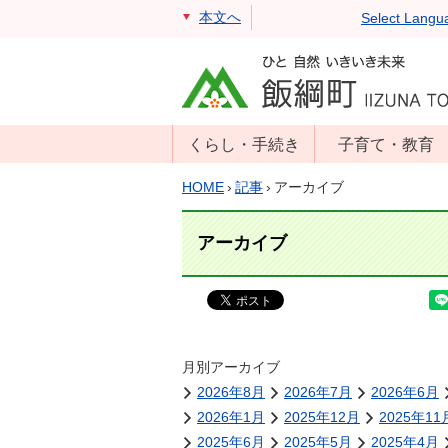
本文へ
Select Langu
くらし・手続き
子育て・教育
戸籍・住民票・
年齢別子育て情
HOME
›
記事
›
アーカイブ
印鑑証明
報
住民登録
子育て支援
アーカイブ
戸籍届出
母子の健康・予
防接種
マイナンバー
保育園
届出
小学校・中学校
月別アーカイブ
消防・防災
2026年8月
2026年7月
2026年6月
生涯学習
年金・保険
2026年1月
2025年12月
2025年11
学校教育・奨学
税金
2025年6月
2025年5月
2025年4月