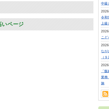
中級
202
令和
高いページ
上級
202
こど
202
なが
（９
202
「飯
業務
施