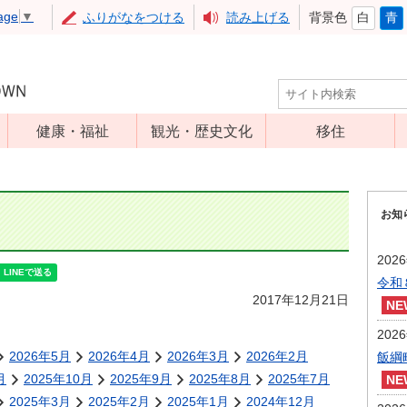
age
▼
ふりがなをつける
読み上げる
背景色
白
青
健康・福祉
観光・歴史文化
移住
児童福祉
観光
高齢者福祉
アップルミュー
お知
ジアム
介護保険
いいづな歴史ふ
障害福祉
202
れあい館
令和
保健・医療
レジャー・スポ
2017年12月21日
健康増進
ーツ
202
予防接種
文化財
2026年5月
2026年4月
2026年3月
2026年2月
飯綱
食育
月
2025年10月
2025年9月
2025年8月
2025年7月
2025年3月
2025年2月
2025年1月
2024年12月