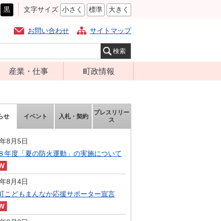
黒
文字サイズ
小さく
標準
大きく
お問い合わせ
サイトマップ
産業・仕事
町政情報
経営支援・金融
町の概要
支援・企業立地
組織案内
プレスリリー
らせ
イベント
入札・契約
就労支援
ス
庁舎案内
商工業振興
町長の部屋
6年8月5日
農林業振興
８年度「夏の防火運動」の実施について
ふるさと納税
届出・証明・法
施策・計画
令・規制
6年8月4日
都市整備
町こどもまんなか応援サポーター宣言
企業の税金
選挙
入札・契約
財政・行政改革