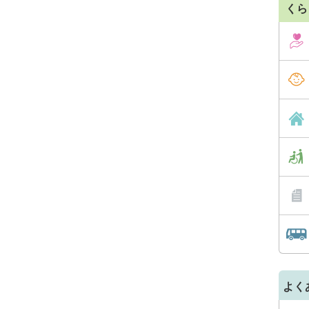
くら
よく