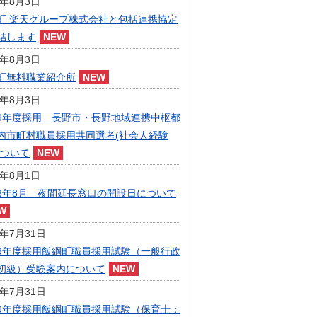
6年8月3日
指定管理者制度
町 楽天グループ株式会社と包括連携協定
人事・職員募集
人材募集
結します
統計・人口
6年8月3日
広報・広聴
町無料職業紹介所
まちづくり
6年8月3日
庁舎建設
9年度採用 長野市・長野地域連携中枢都
内市町村職員採用共同選考(社会人経験
について
6年8月1日
8年8月 夜間延長窓口の開設日について
6年7月31日
9年度採用飯綱町職員採用試験（一般行政
初級）受験案内について
6年7月31日
9年度採用飯綱町職員採用試験（保育士：