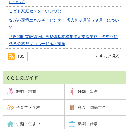
について
こども家庭センターいいづな
ながの環境エネルギーセンター 搬入抑制月間（９月）につい
て
「飯綱町立飯綱病院再整備基本構想策定支援業務」の委託に
係る公募型プロポーザルの実施
RSS
もっと見る
くらしのガイド
結婚・離婚
妊娠・出産
子育て・学校
税金・国民年金
引越・住まい
就職・仕事