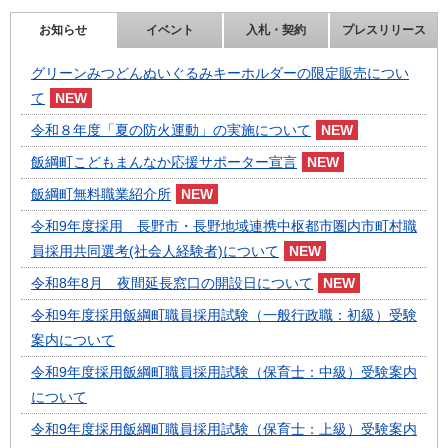
お知らせ
イベント
入札・契約
プレスリリース
グリーンみつどんぬいぐるみキーホルダーの限定販売につい
て
令和８年度「夏の防火運動」の実施について
飯綱町こどもまんなか応援サポーター宣言
飯綱町無料職業紹介所
令和9年度採用 長野市・長野地域連携中枢都市圏内市町村職
員採用共同選考(社会人経験者)について
令和8年8月 夜間延長窓口の開設日について
令和9年度採用飯綱町職員採用試験（一般行政職：初級）受験
案内について
令和9年度採用飯綱町職員採用試験（保育士：中級）受験案内
について
令和9年度採用飯綱町職員採用試験（保育士：上級）受験案内