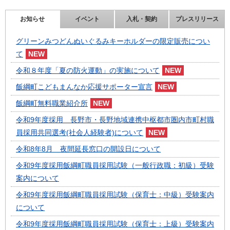
お知らせ
イベント
入札・契約
プレスリリース
グリーンみつどんぬいぐるみキーホルダーの限定販売につい
て
令和８年度「夏の防火運動」の実施について
飯綱町こどもまんなか応援サポーター宣言
飯綱町無料職業紹介所
令和9年度採用 長野市・長野地域連携中枢都市圏内市町村職
員採用共同選考(社会人経験者)について
令和8年8月 夜間延長窓口の開設日について
令和9年度採用飯綱町職員採用試験（一般行政職：初級）受験
案内について
令和9年度採用飯綱町職員採用試験（保育士：中級）受験案内
について
令和9年度採用飯綱町職員採用試験（保育士：上級）受験案内