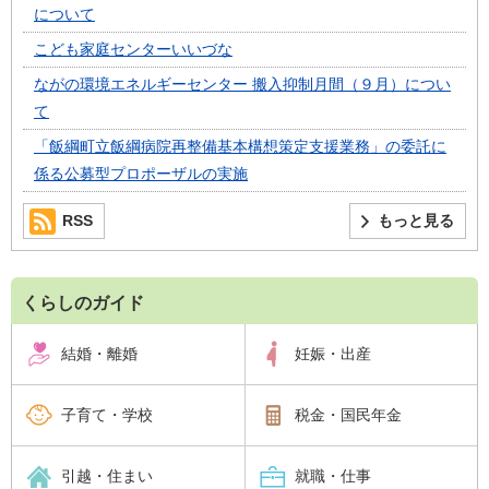
について
こども家庭センターいいづな
ながの環境エネルギーセンター 搬入抑制月間（９月）につい
て
「飯綱町立飯綱病院再整備基本構想策定支援業務」の委託に
係る公募型プロポーザルの実施
RSS
もっと見る
くらしのガイド
結婚・離婚
妊娠・出産
子育て・学校
税金・国民年金
引越・住まい
就職・仕事