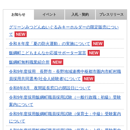
お知らせ
イベント
入札・契約
プレスリリース
グリーンみつどんぬいぐるみキーホルダーの限定販売につい
て
令和８年度「夏の防火運動」の実施について
飯綱町こどもまんなか応援サポーター宣言
飯綱町無料職業紹介所
令和9年度採用 長野市・長野地域連携中枢都市圏内市町村職
員採用共同選考(社会人経験者)について
令和8年8月 夜間延長窓口の開設日について
令和9年度採用飯綱町職員採用試験（一般行政職：初級）受験
案内について
令和9年度採用飯綱町職員採用試験（保育士：中級）受験案内
について