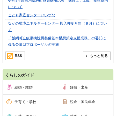
令和9年度採用飯綱町職員採用試験（保育士：上級）受験案内
について
こども家庭センターいいづな
ながの環境エネルギーセンター 搬入抑制月間（９月）につい
て
「飯綱町立飯綱病院再整備基本構想策定支援業務」の委託に
係る公募型プロポーザルの実施
RSS
もっと見る
くらしのガイド
結婚・離婚
妊娠・出産
子育て・学校
税金・国民年金