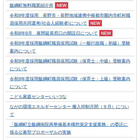
飯綱町無料職業紹介所
令和9年度採用 長野市・長野地域連携中枢都市圏内市町村職
員採用共同選考(社会人経験者)について
令和8年8月 夜間延長窓口の開設日について
令和9年度採用飯綱町職員採用試験（一般行政職：初級）受験
案内について
令和9年度採用飯綱町職員採用試験（保育士：中級）受験案内
について
令和9年度採用飯綱町職員採用試験（保育士：上級）受験案内
について
こども家庭センターいいづな
ながの環境エネルギーセンター 搬入抑制月間（９月）につい
て
「飯綱町立飯綱病院再整備基本構想策定支援業務」の委託に
係る公募型プロポーザルの実施